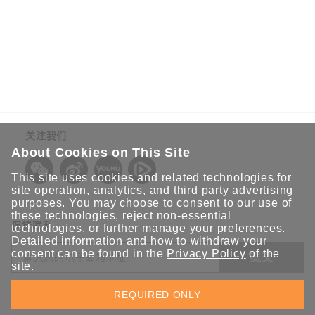
关注我们
About Cookies on This Site
This site uses cookies and related technologies for
site operation, analytics, and third party advertising
purposes. You may choose to consent to our use of
these technologies, reject non-essential
保持联系
technologies, or further
manage your preferences
.
Detailed information and how to withdraw your
consent can be found in the
Privacy Policy
of the
提交
site.
欢迎注册，获取 Moxa 解决方案的最新资讯。Moxa 充分尊重
REQUIRED ONLY
您的隐私，绝不会透露您的邮箱信息。