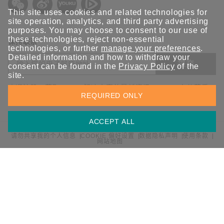
This site uses cookies and related technologies for
site operation, analytics, and third party advertising
purposes. You may choose to consent to our use of
these technologies, reject non-essential
保持联系
technologies, or further
manage your preferences
.
Detailed information and how to withdraw your
提交
consent can be found in the
Privacy Policy
of the
site.
欢迎注册，获取 Moxa 解决方案的最新资讯。Moxa 充分尊重
REQUIRED ONLY
您的隐私，绝不会透露您的邮箱信息。
ACCEPT ALL
请勿共享我的个人信息
COOKIE 偏好设置
数据隐私声明
使用条款
网站地图
© 2026 Moxa 中国 | 保留所有权利。
沪公网安备 31010502001470号
沪ICP备16008714号-1
中国 / 简体中文