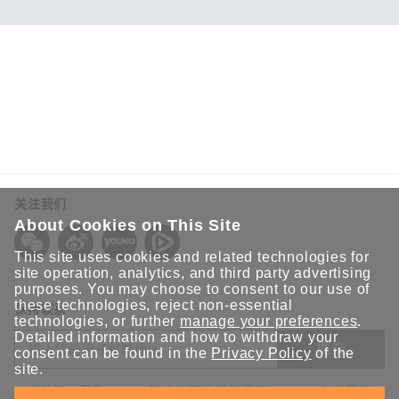
关注我们
About Cookies on This Site
This site uses cookies and related technologies for
site operation, analytics, and third party advertising
purposes. You may choose to consent to our use of
these technologies, reject non-essential
保持联系
technologies, or further
manage your preferences
.
Detailed information and how to withdraw your
提交
consent can be found in the
Privacy Policy
of the
site.
欢迎注册，获取 Moxa 解决方案的最新资讯。Moxa 充分尊重