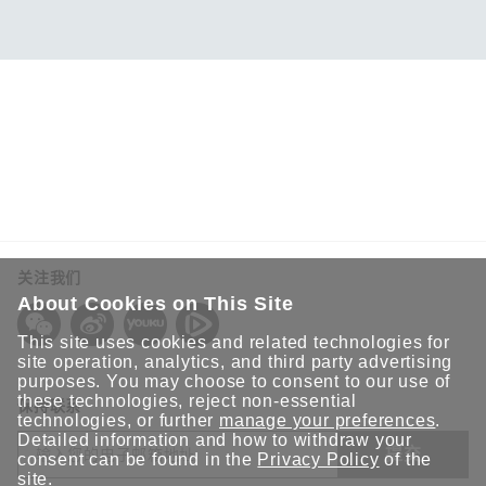
关注我们
About Cookies on This Site
This site uses cookies and related technologies for
site operation, analytics, and third party advertising
purposes. You may choose to consent to our use of
these technologies, reject non-essential
保持联系
technologies, or further
manage your preferences
.
Detailed information and how to withdraw your
提交
consent can be found in the
Privacy Policy
of the
site.