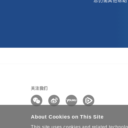
您仍需其他帮助
关注我们
About Cookies on This Site
This site uses cookies and related technolog