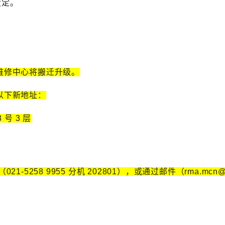
设定。
 维修中心将搬迁升级。
以下新地址：
号 3 层
21-5258 9955 分机 202801），或通过邮件（rma.m