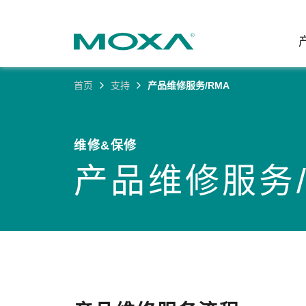
首页
支持
产品维修服务/RMA
工业网
行业聚
产品支
联系我
关于我
以太网
智能制
软件&
公司简
维修&保修
邮
产品维修服务/
安全路
电力
产品 FA
缘起与
无线 A
海事
安全公
可持续
蜂窝网关
综合管
软件许
政策
以太网
产品生
核心价
网络管
职业发
技术新