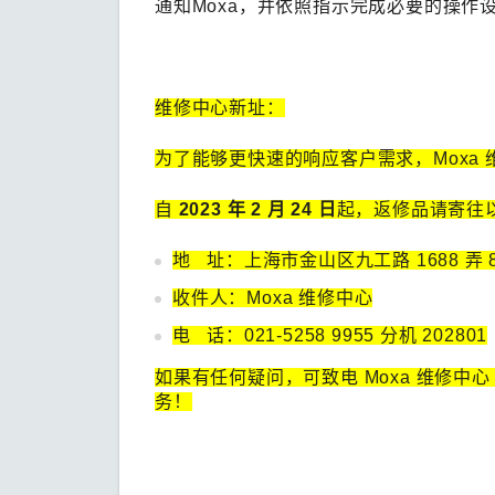
通知Moxa，并依照指示完成必要的操作
维修中心新址：
为了能够更快速的响应客户需求，Moxa
自
2023 年 2 月 24 日
起，返修品请寄往
地 址：上海市金山区九工路 1688 弄 8 
收件人：Moxa 维修中心
电 话：021-5258 9955 分机 202801
如果有任何疑问，可致电 Moxa 维修中心（0
务！