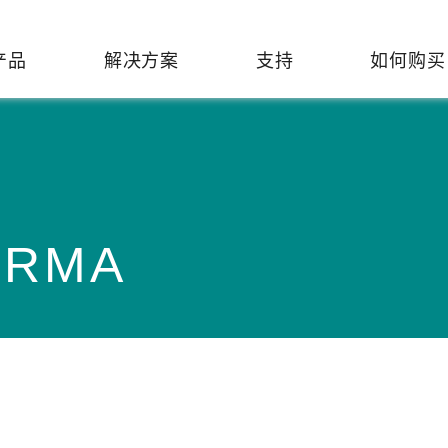
产品
解决方案
支持
如何购买
络基础设施
焦
持
们
们
工业设备联网
维修&保修
了解 Moxa
热门
交换机
造
文档
介
轨道交通
串口设备联网服务器
产品维修服务/RMA
件联系销售代表
RMA
由器
Qs
创新
油气
串口转换器
保修条款
全
有害物质合规政策
P/网桥/客户端
告
发展
智能交通
协议网关
Moxa 致力实践绿色产品政
凭借
策，确保产品和服务全面符合
经验
/路由器/调制解调器
廊
可证管理
机场
USB 转串口转换器/USB 集线
国际绿色产品规范。
的长
器
接口转换器
命周期管理政策
值观与行为准则
了解更多
了
多串口卡
理软件
展
知
控制器和远程 I/O