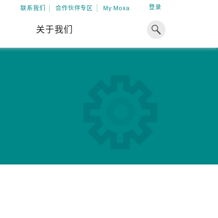
登录
联系我们
合作伙伴专区
My Moxa
关于我们
焦点
工业计算
资源
x86 计算机
下载中心
ARM 架构计算机
案例
球专业经验，助力储能出海
加入 Moxa
工业平板计算机
专家观点
我们因优秀的员工而成长，因
在全球能源领域深耕超过 15 年的专业
共同的追求而凝聚。
，Moxa 致力于成为中国企业值得信赖
IIoT 网关
视频中心
期合作伙伴，助力出海成功。
了解更多
系统软件
解更多