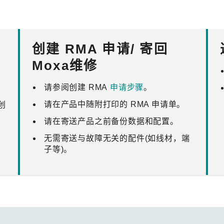
程访问
活动
联系我们
其他帮助？
OPC UA 软件
网络 (TSN)
5G 专网
全产品
网 (SPE)
Ethernet-APL
创建 RMA 申请/ 寄回
Moxa维修
请参阅创建 RMA
申请步骤
。
请在产品中随附打印的 RMA 申请单。
创
请在寄送产品之前备份数据和配置。
无需寄送与故障无关的配件(如线材，端
子等)。