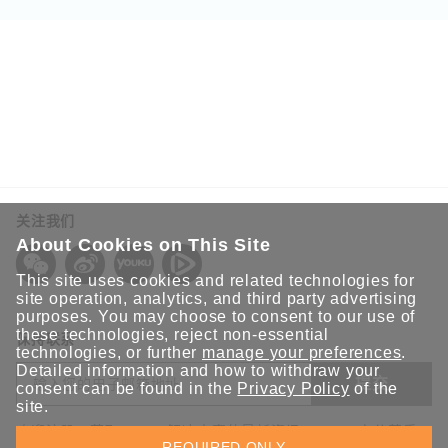
关注我们
About Cookies on This Site
This site uses cookies and related technologies for
site operation, analytics, and third party advertising
purposes. You may choose to consent to our use of
these technologies, reject non-essential
保持联系
technologies, or further
manage your preferences
.
Detailed information and how to withdraw your
提交
consent can be found in the
Privacy Policy
of the
site.
欢迎注册，获取 Moxa 解决方案的最新资讯。Moxa 充分尊重
REQUIRED ONLY