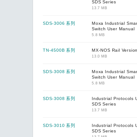
SDS Series
ANT-WSB-PNF-18 系列
13.7 MB
A-SA 系列
SDS-3006 系列
Moxa Industrial Smar
A-TRM 系列
Switch User Manual
5.8 MB
AWK-1121 系列
AWK-1127 系列
TN-4500B 系列
MX-NOS Rail Versio
13.0 MB
AWK-1131A 系列
AWK-1132C 系列
SDS-3008 系列
Moxa Industrial Smar
Switch User Manual
AWK-1137C 系列
5.8 MB
AWK-1151C 系列
SDS-3008 系列
Industrial Protocols 
AWK-1161A 系列
SDS Series
13.7 MB
AWK-1161C 系列
SDS-3010 系列
Industrial Protocols 
AWK-1165A 系列
SDS Series
AWK-1165C 系列
13.7 MB