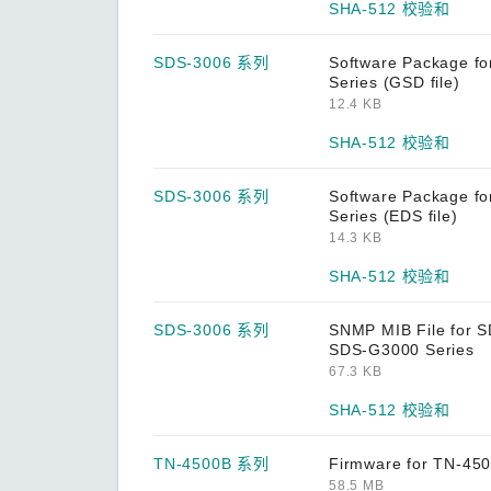
SHA-512 校验和
AIG-300 系列
SDS-3006 系列
Software Package f
AIG-301 系列
Series (GSD file)
12.4 KB
AIG-302 系列
SHA-512 校验和
AIG-501 系列
ANT-5G-ASM-02 系列
SDS-3006 系列
Software Package f
Series (EDS file)
ANT-5G-ASM-03 系列
14.3 KB
ANT-5G-OSM-03 系列
SHA-512 校验和
ANT-5G-OSM-04 系列
SDS-3006 系列
SNMP MIB File for 
ANT-CQB-AHSM-00-3m 系列
SDS-G3000 Series
67.3 KB
ANT-CQB-AHSM-03-3m 系列
SHA-512 校验和
ANT-CQB-AHSM-05-3m 系列
ANT-CQB-ASM-01 系列
TN-4500B 系列
Firmware for TN-450
58.5 MB