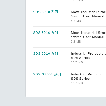
AWK-3121 系列
SDS-3010 系列
Moxa Industrial Smar
Switch User Manual
AWK-3121-RTG 系列
5.8 MB
AWK-3131 系列
SDS-3016 系列
Moxa Industrial Smar
AWK-3131A 系列
Switch User Manual
5.8 MB
AWK-3131A-RCC 系列
AWK-3131-M12-RCC 系列
SDS-3016 系列
Industrial Protocols 
SDS Series
AWK-3251A-RCC 系列
13.7 MB
AWK-3252A 系列
SDS-G3006 系列
Industrial Protocols 
AWK-3262A 系列
SDS Series
13.7 MB
AWK-4121 系列
AWK-4131 系列
AWK-4131A 系列