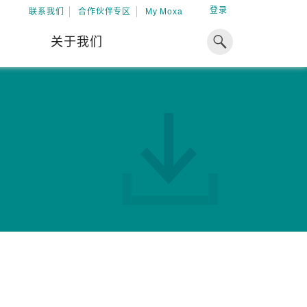
登录
联系我们
合作伙伴专区
My Moxa
关于我们
焦点
工业计算
资源
x86 计算机
下载中心
ARM 架构计算机
案例
球专业经验，助力储能出海
加入 Moxa
工业平板计算机
专家观点
我们因优秀的员工而成长，因
在全球能源领域深耕超过 15 年的专业
共同的追求而凝聚。
，Moxa 致力于成为中国企业值得信赖
IIoT 网关
视频中心
期合作伙伴，助力出海成功。
了解更多
系统软件
解更多