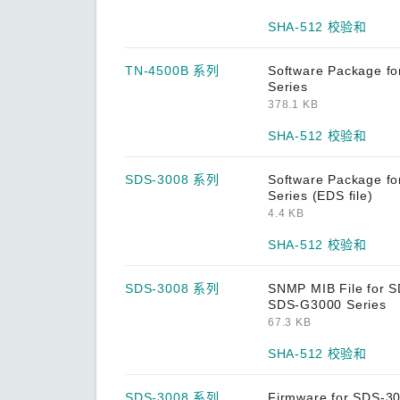
ANT-GPS-CSM-04-3m 系列
SHA-512 校验和
ANT-LTE-ANF-04 系列
TN-4500B 系列
Software Package f
ANT-LTE-ASM-02 系列
Series
378.1 KB
ANT-LTEUS-ASM-01 系列
SHA-512 校验和
ANT-WCDMA-AHSM-04-2.5m 系列
ANT-WCDMA-ANF-00 系列
SDS-3008 系列
Software Package f
Series (EDS file)
ANT-WCDMA-ASM-1.5 系列
4.4 KB
ANT-WDB-ANF-0407 系列
SHA-512 校验和
ANT-WDB-ANF-0609 系列
SDS-3008 系列
SNMP MIB File for 
ANT-WDB-ANM-0306 系列
SDS-G3000 Series
67.3 KB
ANT-WDB-ANM-0407 系列
SHA-512 校验和
ANT-WDB-ANM-0502 系列
ANT-WDB-ANM-0609 系列
SDS-3008 系列
Firmware for SDS-3