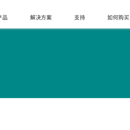
产品
解决方案
支持
如何购买
络基础设施
焦
持
们
们
工业设备联网
维修&保修
了解 Moxa
热门
交换机
造
文档
介
轨道交通
串口设备联网服务器
产品维修服务/RMA
件联系销售代表
由器
Qs
创新
油气
串口转换器
保修条款
全
有害物质合规政策
P/网桥/客户端
告
发展
智能交通
协议网关
Moxa 致力实践绿色产品政
凭借
策，确保产品和服务全面符合
经验
/路由器/调制解调器
廊
可证管理
机场
USB 转串口转换器/USB 集线
国际绿色产品规范。
的长
器
接口转换器
命周期管理政策
值观与行为准则
了解更多
了
多串口卡
理软件
展
知
控制器和远程 I/O