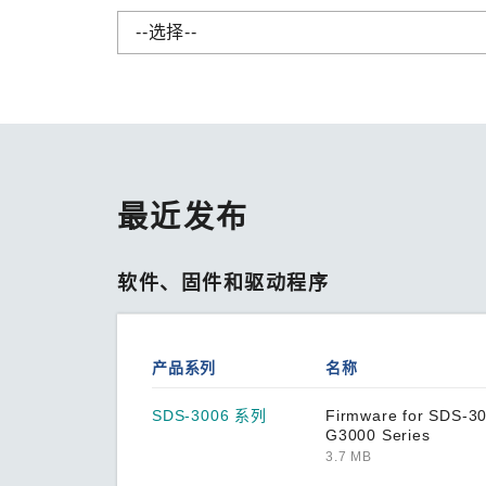
安全远
新闻与
您仍需
时间敏感
--选择--
网络安
单对以太
ABC-01 系列
ABC-02 系列
最近发布
ABC-03 系列
A-CRF-NMNM 系列
软件、固件和驱动程序
A-CRF-RFRM 系列
A-CRF-RFRM-S1-060
A-CRF-RMNM 系列
产品系列
名称
A-CRF-SMSF 系列
SDS-3006 系列
Firmware for SDS-3
G3000 Series
Active OPC Server
3.7 MB
AIG-101 系列