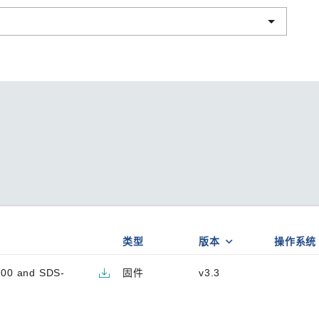
程访问
活动
联系我们
其他帮助？
OPC UA 软件
网络 (TSN)
5G 专网
全产品
网 (SPE)
Ethernet-APL
类型
版本
操作系统
000 and SDS-
固件
v3.3