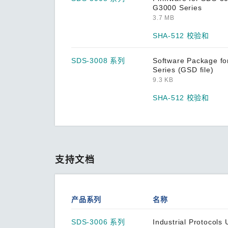
G3000 Series
ANT-WDB-ARM-02 系列
3.7 MB
ANT-WDB-ARM-0202 系列
SHA-512 校验和
ANT-WDB-ONF-0709 系列
SDS-3008 系列
Software Package f
Series (GSD file)
ANT-WDB-ONM-0707 系列
9.3 KB
ANT-WDB-PNF-1011 系列
SHA-512 校验和
ANT-WSB5-ANF-12 系列
ANT-WSB5-PNF-16 系列
ANT-WSB5-PNF-18 系列
支持文档
ANT-WSB-AHRM-05-1.5m 系列
ANT-WSB-ANF-09 系列
ANT-WSB-PNF-12 系列
产品系列
名称
ANT-WSB-PNF-12-02 系列
SDS-3006 系列
Industrial Protocols 