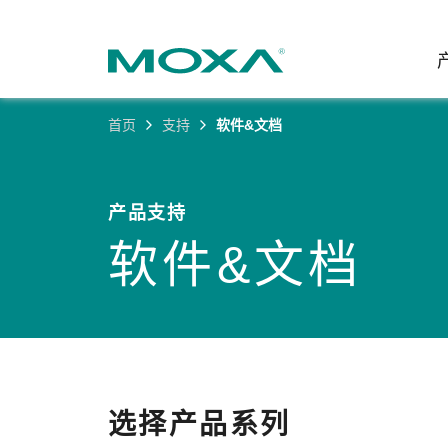
首页
支持
软件&文档
工业网
行业聚
产品支
联系我
关于我
以太网
智能制
软件&
公司简
产品支持
邮
软件&文档
安全路
电力
产品 FA
缘起与
无线 A
海事
安全公
可持续
蜂窝网关
综合管
软件许
政策
以太网
产品生
核心价
网络管
职业发
选择产品系列
技术新