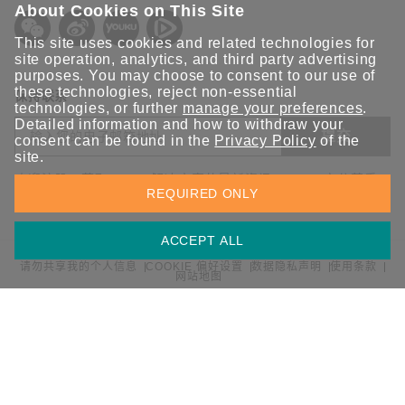
About Cookies on This Site
This site uses cookies and related technologies for
site operation, analytics, and third party advertising
purposes. You may choose to consent to our use of
these technologies, reject non-essential
保持联系
technologies, or further
manage your preferences
.
Detailed information and how to withdraw your
提交
consent can be found in the
Privacy Policy
of the
site.
欢迎注册，获取 Moxa 解决方案的最新资讯。Moxa 充分尊重
REQUIRED ONLY
您的隐私，绝不会透露您的邮箱信息。
ACCEPT ALL
请勿共享我的个人信息
COOKIE 偏好设置
数据隐私声明
使用条款
网站地图
© 2026 Moxa 中国 | 保留所有权利。
沪公网安备 31010502001470号
沪ICP备16008714号-1
中国 / 简体中文