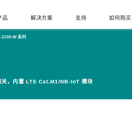
产品
解决方案
支持
如何购买
-2100-W 系列
络基础设施
焦
持
们
们
工业设备联网
维修&保修
了解 Moxa
热门
交换机
造
文档
介
轨道交通
串口设备联网服务器
产品维修服务/RMA
件联系销售代表
由器
Qs
创新
油气
串口转换器
保修条款
全
有害物质合规政策
 网关，内置 LTE Cat.M1/NB-IoT 模块
P/网桥/客户端
告
发展
智能交通
协议网关
Moxa 致力实践绿色产品政
凭借
策，确保产品和服务全面符合
经验
/路由器/调制解调器
廊
可证管理
机场
USB 转串口转换器/USB 集线
国际绿色产品规范。
的长
器
接口转换器
命周期管理政策
值观与行为准则
了解更多
了
多串口卡
理软件
展
知
控制器和远程 I/O