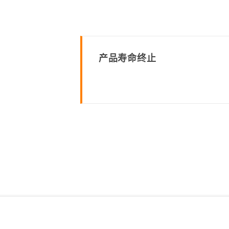
程访问
活动
联系我们
其他帮助？
OPC UA 软件
网络 (TSN)
5G 专网
全产品
网 (SPE)
Ethernet-APL
产品寿命终止