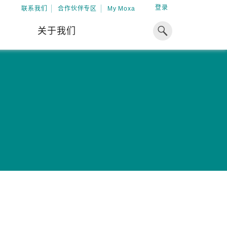
登录
联系我们
合作伙伴专区
My Moxa
关于我们
焦点
工业计算
资源
x86 计算机
下载中心
ARM 架构计算机
案例
球专业经验，助力储能出海
加入 Moxa
工业平板计算机
专家观点
我们因优秀的员工而成长，因
在全球能源领域深耕超过 15 年的专业
共同的追求而凝聚。
，Moxa 致力于成为中国企业值得信赖
IIoT 网关
视频中心
期合作伙伴，助力出海成功。
了解更多
系统软件
解更多