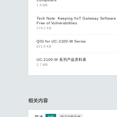
Computers
1.9 MB
Tech Note: Keeping IIoT Gateway Software
Free of Vulnerabilities
279.2 KB
QIG for UC-2100-W Series
621.9 KB
UC-2100-W 系列产品资料表
2.7 MB
相关内容