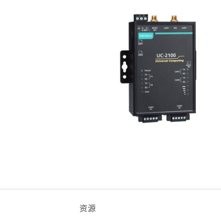
安全远
新闻与
您仍需
时间敏感
网络安
单对以太
资源