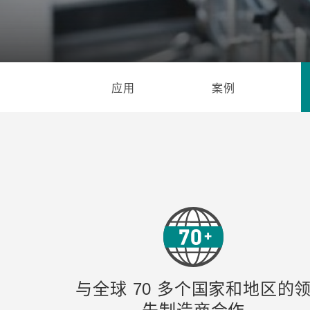
安全远
新闻与
您仍需
时间敏感
网络安
单对以太
应用
案例
与全球 70 多个国家和地区的