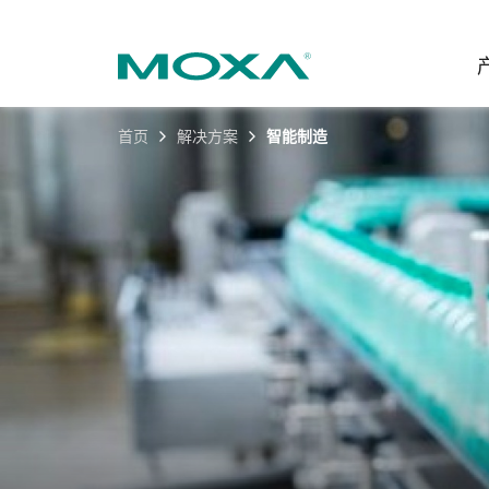
首页
解决方案
智能制造
工业网
行业聚
产品支
联系我
关于我
以太网
智能制
软件&
公司简
邮
安全路
电力
产品 FA
缘起与
无线 A
海事
安全公
可持续
蜂窝网关
综合管
软件许
政策
以太网
产品生
核心价
网络管
职业发
技术新