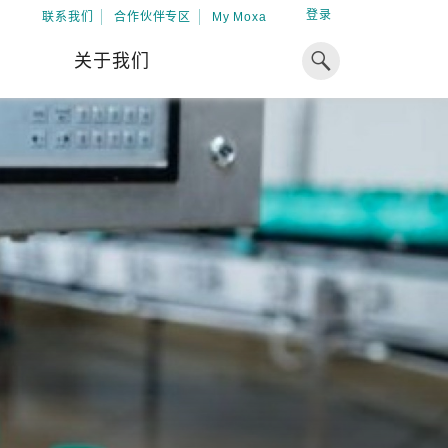
登录
联系我们
合作伙伴专区
My Moxa
关于我们
焦点
工业计算
资源
x86 计算机
下载中心
ARM 架构计算机
案例
球专业经验，助力储能出海
加入 Moxa
工业平板计算机
专家观点
我们因优秀的员工而成长，因
在全球能源领域深耕超过 15 年的专业
共同的追求而凝聚。
，Moxa 致力于成为中国企业值得信赖
IIoT 网关
视频中心
期合作伙伴，助力出海成功。
了解更多
系统软件
解更多