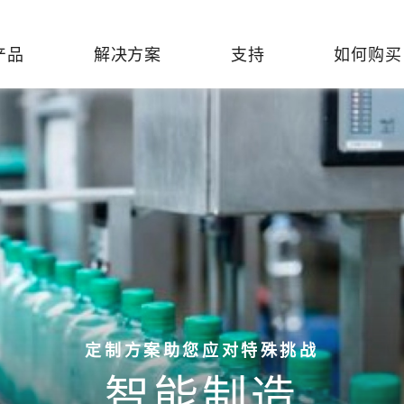
产品
解决方案
支持
如何购买
络基础设施
焦
持
们
们
工业设备联网
维修&保修
了解 Moxa
热门
交换机
造
文档
介
轨道交通
串口设备联网服务器
产品维修服务/RMA
件联系销售代表
由器
Qs
创新
油气
串口转换器
保修条款
全
有害物质合规政策
P/网桥/客户端
告
发展
智能交通
协议网关
Moxa 致力实践绿色产品政
凭借
策，确保产品和服务全面符合
经验
/路由器/调制解调器
廊
可证管理
机场
USB 转串口转换器/USB 集线
国际绿色产品规范。
的长
器
接口转换器
命周期管理政策
值观与行为准则
了解更多
了
定制方案助您应对特殊挑战
多串口卡
理软件
展
知
智能制造
控制器和远程 I/O