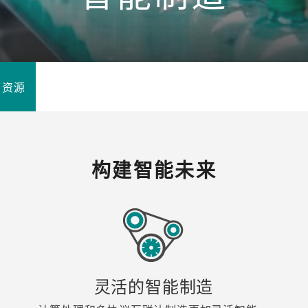
程访问
活动
联系我们
其他帮助？
OPC UA 软件
网络 (TSN)
5G 专网
全产品
网 (SPE)
Ethernet-APL
资源
构建智能未来
领
灵活的智能制造