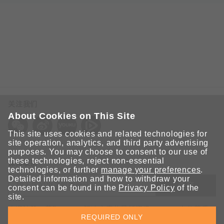
关注我们
About Cookies on This Site
This site uses cookies and related technologies for
site operation, analytics, and third party advertising
purposes. You may choose to consent to our use of
these technologies, reject non-essential
保持联系
technologies, or further
manage your preferences
.
Detailed information and how to withdraw your
提交
consent can be found in the
Privacy Policy
of the
site.
欢迎注册，获取 Moxa 解决方案的最新资讯。Moxa 充分尊重
REQUIRED ONLY
您的隐私，绝不会透露您的邮箱信息。