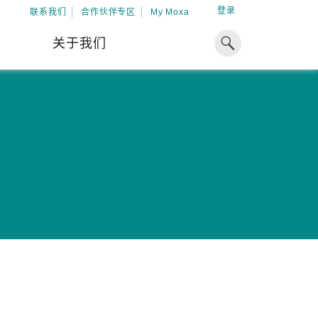
登录
联系我们
合作伙伴专区
My Moxa
关于我们
焦点
工业计算
资源
x86 计算机
下载中心
ARM 架构计算机
案例
球专业经验，助力储能出海
加入 Moxa
工业平板计算机
专家观点
我们因优秀的员工而成长，因
在全球能源领域深耕超过 15 年的专业
共同的追求而凝聚。
，Moxa 致力于成为中国企业值得信赖
IIoT 网关
视频中心
期合作伙伴，助力出海成功。
了解更多
系统软件
解更多