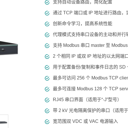
程访问
活动
支持自动设备路由，简化配置
联系我们
其他帮助？
OPC UA 软件
网络 (TSN)
5G 专网
全产品
通过 TCP 端口或 IP 地址进行路由
网 (SPE)
Ethernet-APL
创新命令学习，提高系统性能
代理模式支持串口设备的主动和并行
支持 Modbus 串口 master 至 Modbu
2 个相同 IP 或双 IP 地址的以太
用于配置备份/复制和事件日志的 SD 
最多可访问 256 个 Modbus TCP clien
最多可连接 Modbus 128 个 TCP serv
RJ45 串口界面（适用于“-J”型号）
带 2 kV 光电隔离保护的串口（适用于“
宽范围双 VDC 或 VAC 电源输入