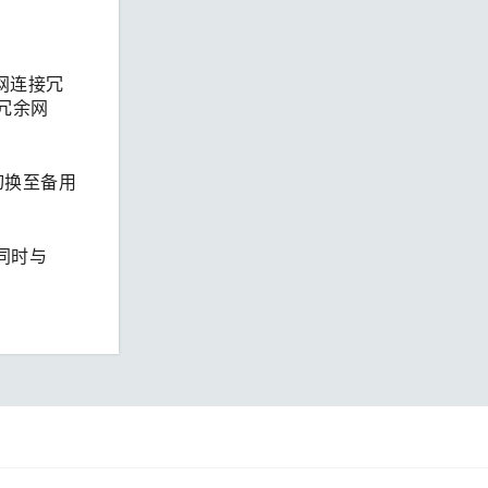
太网连接冗
供冗余网
动切换至备用
口同时与