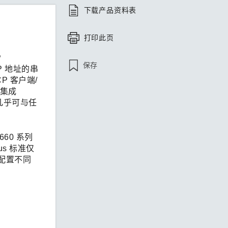
下载产品资料表
打印此页
P
保存
IP 地址的串
P 客户端/
松集成
且几乎可与任
660 系列
us 标准仅
II 配置不同
。