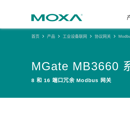
首页
产品
工业设备联网
协议网关
Modb
工业网
行业聚
产品支
联系我
关于我
以太网
智能制
软件&
公司简
MGate MB3660
邮
安全路
电力
产品 FA
缘起与
8 和 16 端口冗余 Modbus 网关
无线 A
海事
安全公
可持续
蜂窝网关
综合管
软件许
政策
以太网
产品生
核心价
网络管
职业发
技术新