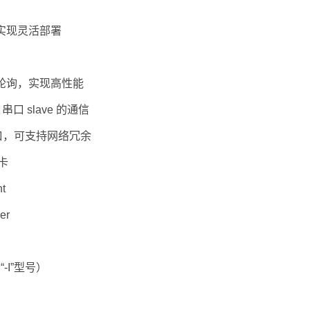
，实现灵活部署
查看所有产品
轮询，实现高性能
s 串口 slave 的通信
网端口，可支持网络冗余
卡
t
er
-I”型号）