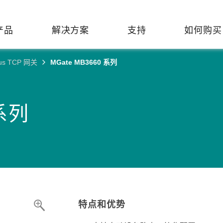
产品
解决方案
支持
如何购买
us TCP 网关
MGate MB3660 系列
络基础设施
焦
持
们
们
工业设备联网
维修&保修
了解 Moxa
热门
交换机
造
文档
介
轨道交通
串口设备联网服务器
产品维修服务/RMA
 系列
件联系销售代表
由器
Qs
创新
油气
串口转换器
保修条款
全
有害物质合规政策
P/网桥/客户端
告
发展
智能交通
协议网关
Moxa 致力实践绿色产品政
凭借
策，确保产品和服务全面符合
经验
/路由器/调制解调器
廊
可证管理
机场
USB 转串口转换器/USB 集线
国际绿色产品规范。
的长
器
接口转换器
命周期管理政策
值观与行为准则
了解更多
了
多串口卡
理软件
展
特点和优势
知
控制器和远程 I/O