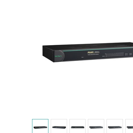
安全远
新闻与
您仍需
时间敏感
网络安
单对以太