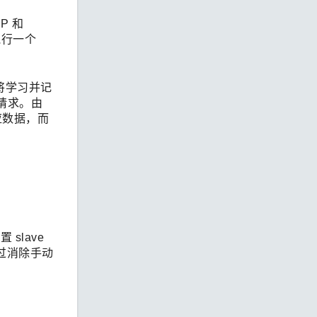
P 和
能执行一个
将学习并记
 请求。由
应数据，而
slave
通过消除手动