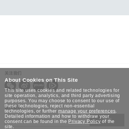
关注我们
About Cookies on This Site
This site uses cookies and related technologies for
site operation, analytics, and third party advertising
purposes. You may choose to consent to our use of
these technologies, reject non-essential
保持联系
technologies, or further
manage your preferences
.
Detailed information and how to withdraw your
提交
consent can be found in the
Privacy Policy
of the
site.