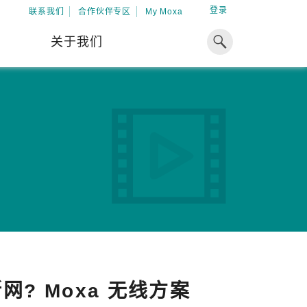
登录
联系我们
合作伙伴专区
My Moxa
关于我们
焦点
工业计算
资源
x86 计算机
下载中心
ARM 架构计算机
案例
球专业经验，助力储能出海
加入 Moxa
工业平板计算机
专家观点
我们因优秀的员工而成长，因
在全球能源领域深耕超过 15 年的专业
共同的追求而凝聚。
，Moxa 致力于成为中国企业值得信赖
IIoT 网关
视频中心
期合作伙伴，助力出海成功。
了解更多
系统软件
解更多
? Moxa 无线方案