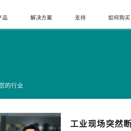
产品
解决方案
支持
如何购买
络基础设施
焦
持
们
们
工业设备联网
维修&保修
了解 Moxa
热门
交换机
造
文档
介
轨道交通
串口设备联网服务器
产品维修服务/RMA
件联系销售代表
由器
Qs
创新
油气
串口转换器
保修条款
全
有害物质合规政策
P/网桥/客户端
告
发展
智能交通
协议网关
变您的行业
Moxa 致力实践绿色产品政
凭借
策，确保产品和服务全面符合
经验
/路由器/调制解调器
廊
可证管理
机场
USB 转串口转换器/USB 集线
国际绿色产品规范。
的长
器
接口转换器
命周期管理政策
值观与行为准则
了解更多
了
多串口卡
理软件
展
工业现场突然断网
知
控制器和远程 I/O