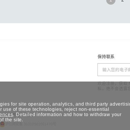
保持联系
欢迎注册，获取 
私，绝不会透露
ies for site operation, analytics, and third party advertis
 use of these technologies, reject non-essential
rences
. Detailed information and how to withdraw your
使用条款
网站地图
of the site.
沪公网安备 31010502001470号