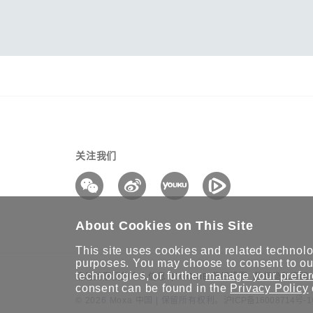
关注我们
About Cookies on This Site
This site uses cookies and related technolog
purposes. You may choose to consent to our
technologies, or further
manage your prefe
请勿共享我的个人信息
COOKIE 偏好设置
数据隐私声明
consent can be found in the
Privacy Policy
© 2026 Moxa 中国 | 保留所有权利。
沪ICP备16008714号-1