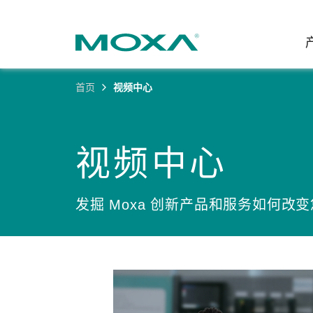
首页
视频中心
工业网
行业聚
产品支
联系我
关于我
以太网
智能制
软件&
公司简
视频中心
邮
安全路
电力
产品 FA
缘起与
无线 A
海事
安全公
可持续
发掘 Moxa 创新产品和服务如何改
蜂窝网关
综合管
软件许
政策
以太网
产品生
核心价
网络管
职业发
技术新