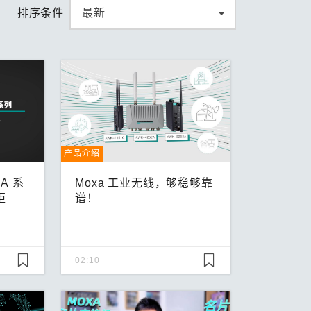
排序条件
产品介绍
A 系
Moxa 工业无线，够稳够靠
柜
谱！
02:10