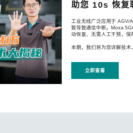
程访问
活动
助您 10s 恢
联系我们
其他帮助？
OPC UA 软件
网络 (TSN)
5G 专网
全产品
网 (SPE)
Ethernet-APL
工业无线广泛应用于 AGV
致导致通信中断。Moxa 5G/
动恢复、无需人工干预，保
本期，我们将为您详解技术
立即查看