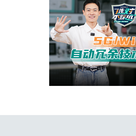
安全远
新闻与
您仍需
时间敏感
网络安
单对以太