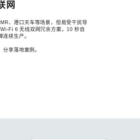
复联网
查看所有产品
/AMR、港口天车等场景，但易受干扰导
Wi‑Fi 6 无线双网冗余方案，10 秒自
障连续生产。
、分享落地案例。