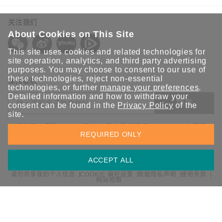
关注我们
About Cookies on This Site
This site uses cookies and related technologies for
site operation, analytics, and third party advertising
purposes. You may choose to consent to our use of
these technologies, reject non-essential
保持联系
technologies, or further
manage your preferences
.
Detailed information and how to withdraw your
提交
consent can be found in the
Privacy Policy
of the
site.
欢迎注册，获取 Moxa 解决方案的最新资讯。Moxa 充分尊重
REQUIRED ONLY
您的隐私，绝不会透露您的邮箱信息。
ACCEPT ALL
请勿共享我的个人信息
COOKIE 偏好设置
数据隐私声明
使用条款
网站地图
© 2026 Moxa 中国 | 保留所有权利。
沪公网安备 31010502001470号
沪ICP备16008714号-1