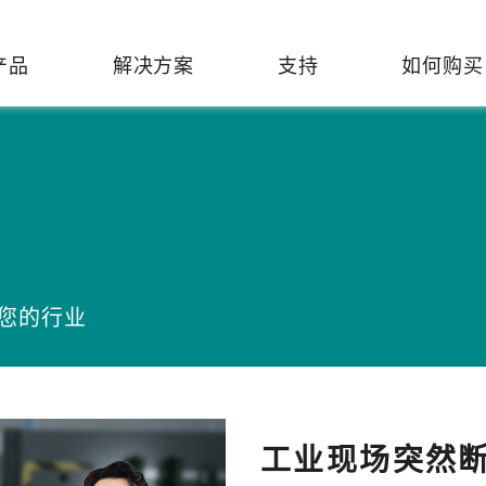
产品
解决方案
支持
如何购买
络基础设施
焦
持
们
们
工业设备联网
维修&保修
了解 Moxa
热门
交换机
造
文档
介
轨道交通
串口设备联网服务器
产品维修服务/RMA
件联系销售代表
由器
Qs
创新
油气
串口转换器
保修条款
全
有害物质合规政策
P/网桥/客户端
告
发展
智能交通
协议网关
变您的行业
Moxa 致力实践绿色产品政
凭借
策，确保产品和服务全面符合
经验
/路由器/调制解调器
廊
可证管理
机场
USB 转串口转换器/USB 集线
国际绿色产品规范。
的长
器
接口转换器
命周期管理政策
值观与行为准则
了解更多
了
多串口卡
理软件
展
工业现场突然断网
知
控制器和远程 I/O