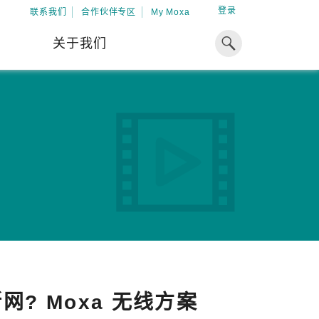
登录
联系我们
合作伙伴专区
My Moxa
关于我们
焦点
工业计算
资源
x86 计算机
下载中心
ARM 架构计算机
案例
球专业经验，助力储能出海
加入 Moxa
工业平板计算机
专家观点
我们因优秀的员工而成长，因
在全球能源领域深耕超过 15 年的专业
共同的追求而凝聚。
，Moxa 致力于成为中国企业值得信赖
IIoT 网关
视频中心
期合作伙伴，助力出海成功。
了解更多
系统软件
解更多
? Moxa 无线方案