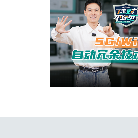
安全远
新闻与
您仍需
时间敏感
网络安
单对以太