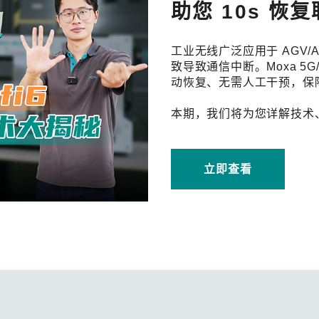
程访问
活动
助您 10s 恢
联系我们
其他帮助？
OPC UA 软件
网络 (TSN)
5G 专网
全产品
网 (SPE)
Ethernet-APL
工业无线广泛应用于 AGV
致导致通信中断。Moxa 5G/
动恢复、无需人工干预，保
本期，我们将为您详解技术
立即查看