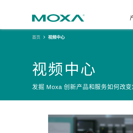
首页
视频中心
工业网
行业聚
产品支
联系我
关于我
以太网
智能制
软件&
公司简
视频中心
邮
安全路
电力
产品 FA
缘起与
无线 A
海事
安全公
可持续
发掘 Moxa 创新产品和服务如何改
蜂窝网关
综合管
软件许
政策
以太网
产品生
核心价
网络管
职业发
技术新