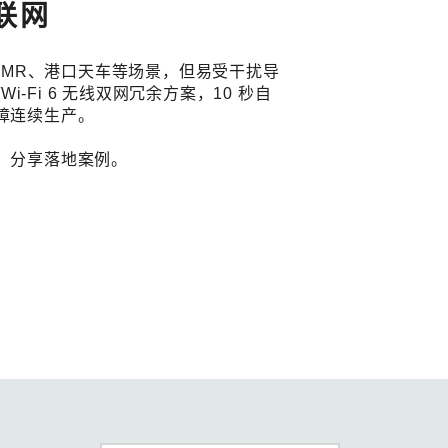
复联网
查看所有产品
/AMR、港口天车等场景，但易受干扰导
Wi‑Fi 6 无线双网冗余方案，10 秒自
障连续生产。
、分享落地案例。