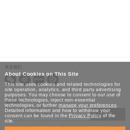
您的信息
姓*
关注我们
名*
About Cookies on This Site
This site uses cookies and related technologies for
site operation, analytics, and third party advertising
purposes. You may choose to consent to our use of
邮箱*
these technologies, reject non-essential
保持联系
technologies, or further
manage your preferences
.
Detailed information and how to withdraw your
提交
consent can be found in the
Privacy Policy
of the
site.
公司电话*
欢迎注册，获取 Moxa 解决方案的最新资讯。Moxa 充分尊重