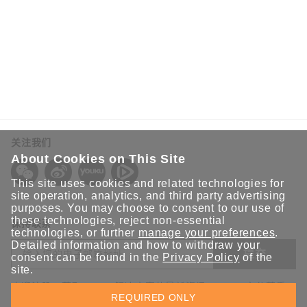
您的信息
姓*
关注我们
名*
About Cookies on This Site
This site uses cookies and related technologies for
site operation, analytics, and third party advertising
purposes. You may choose to consent to our use of
邮箱*
these technologies, reject non-essential
保持联系
technologies, or further
manage your preferences
.
Detailed information and how to withdraw your
提交
consent can be found in the
Privacy Policy
of the
site.
公司电话*
欢迎注册，获取 Moxa 解决方案的最新资讯。Moxa 充分尊重
REQUIRED ONLY
您的隐私，绝不会透露您的邮箱信息。