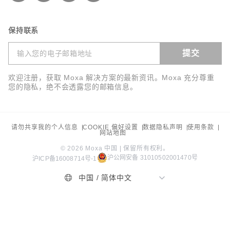
邮箱*
保持联系
提交
公司电话*
欢迎注册，获取 Moxa 解决方案的最新资讯。Moxa 充分尊重
您的隐私，绝不会透露您的邮箱信息。
公司名称*
请勿共享我的个人信息
COOKIE 偏好设置
数据隐私声明
使用条款
网站地图
© 2026 Moxa 中国 | 保留所有权利。
沪公网安备 31010502001470号
沪ICP备16008714号-1
行业*
中国 / 简体中文
职能*