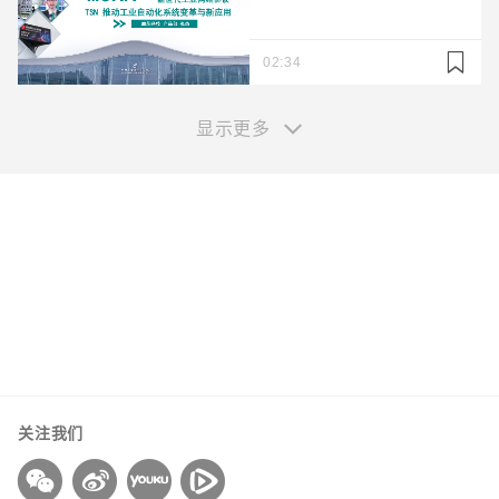
02:34
显示更多
您的信息
姓*
关注我们
名*