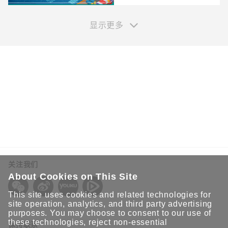
显示更多
您的信息
姓*
关注我们
名*
About Cookies on This Site
This site uses cookies and related technologies for
site operation, analytics, and third party advertising
purposes. You may choose to consent to our use of
邮箱*
these technologies, reject non-essential
保持联系