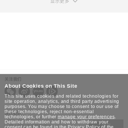
显示更多
您的信息
姓*
关注我们
名*
About Cookies on This Site
This site uses cookies and related technologies for
site operation, analytics, and third party advertising
purposes. You may choose to consent to our use of
邮箱*
these technologies, reject non-essential
保持联系
technologies, or further
manage your preferences
.
Detailed information and how to withdraw your
提交
consent can be found in the
Privacy Policy
of the