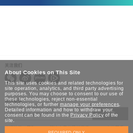
关注我们
About Cookies on This Site
This site uses cookies and related technologies for
site operation, analytics, and third party advertising
purposes. You may choose to consent to our use of
these technologies, reject non-essential
保持联系
technologies, or further
manage your preferences
.
Detailed information and how to withdraw your
提交
consent can be found in the
Privacy Policy
of the
site.
欢迎注册，获取 Moxa 解决方案的最新资讯。Moxa 充分尊重
REQUIRED ONLY