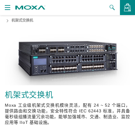
机架式交换机
产品
解决方案
查看询价
支持
如何购买
关于我们
联系我们
机架式交换机
Moxa 工业级机架式交换机模块灵活，配有 24 ~ 52 个端口，
合作伙伴专区
提供路由和交换功能，安全特性符合 IEC 62443 标准，并具备
毫秒级组播流量冗余功能，能够加强城市、交通、制造业、监控
My Moxa
应用等 IIoT 基础设施。