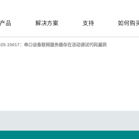
产品
解决方案
支持
如何购
VE-2025-15017：串口设备联网服务器存在活动调试代码漏洞
络基础设施
焦
持
们
们
工业设备联网
维修&保修
了解 Moxa
热门
网交换机
制造
&文档
简介
轨道交通
串口设备联网服务器
产品维修服务/RMA
邮件联系销售代表
全
路由器
FAQs
与创新
串口转换器
保修条款
有害物质合规政策
油气
AP/网桥/客户端
公告
续发展
协议网关
Moxa 致力实践绿色产品政
凭借
智能交通
策，确保产品和服务全面符合
经验
网关/路由器/调制解调器
许可证管理
USB 转串口转换器/USB 集
国际绿色产品规范。
的长
管廊
机场
线器
了解更多
了
网接口转换器
生命周期管理政策
价值观与行为准则
多串口卡
管理软件
发展
知
控制器和远程 I/O