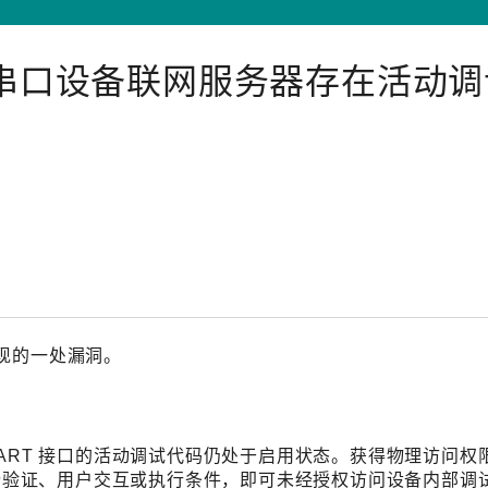
远程访问
与活动
联系我们
其他帮助？
OPC UA 软件
感网络 (TSN)
5G 专网
安全产品
017：串口设备联网服务器存在活动
太网 (SPE)
Ethernet-APL
现的一处漏洞。
ART 接口的活动调试代码仍处于启用状态。获得物理访问权
身份验证、用户交互或执行条件，即可未经授权访问设备内部调