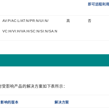
即可远程利
AV:P/AC:L/AT:N/PR:N/UI:N/
高
否
VC:H/VI:H/VA:H/SC:N/SI:N/SA:N
针对受影响产品的解决方案如下表所示：
受影响的版本
解决方案