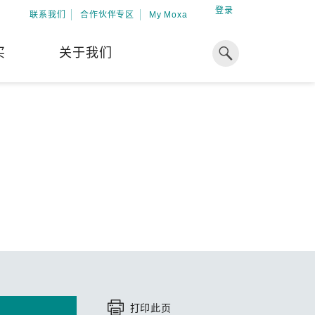
登录
联系我们
合作伙伴专区
My Moxa
买
关于我们
焦点
工业计算
资源
x86 计算机
下载中心
球专业经验，助力储能出海
ARM 架构计算机
案例
加入 Moxa
工业平板计算机
专家观点
我们因优秀的员工而成长，因
在全球能源领域深耕超过 15 年的专业
共同的追求而凝聚。
，Moxa 致力于成为中国企业值得信赖
IIoT 网关
视频中心
期合作伙伴，助力出海成功。
了解更多
解更多
系统软件
打印此页