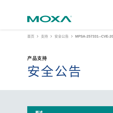
首页
支持
安全公告
MPSA-257331--C
工业网
行业聚
产品支
联系我
关于我
以太
智能
软件
公司
产品支持
安全公告
安全
产品 
缘起
电力
无线 
安全
可持
海事
蜂窝
软件
政策
综合
以太
产品
核心
网络
职业
技术新
概述