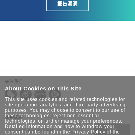
报告漏洞
关注我们
About Cookies on This Site
This site uses cookies and related technologies for
site operation, analytics, and third party advertising
purposes. You may choose to consent to our use of
these technologies, reject non-essential
保持联系
technologies, or further
manage your preferences
.
Detailed information and how to withdraw your
提交
consent can be found in the
Privacy Policy
of the