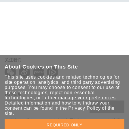
关注我们
About Cookies on This Site
This site uses cookies and related technologies for
site operation, analytics, and third party advertising
purposes. You may choose to consent to our use of
these technologies, reject non-essential
保持联系
technologies, or further
manage your preferences
.
Detailed information and how to withdraw your
提交
consent can be found in the
Privacy Policy
of the
site.
欢迎注册，获取 Moxa 解决方案的最新资讯。Moxa 充分尊重
REQUIRED ONLY
您的隐私，绝不会透露您的邮箱信息。