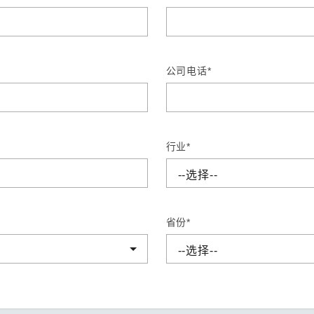
程访问
活动
联系我们
其他帮助？
OPC UA 软件
网络 (TSN)
5G 专网
全产品
网 (SPE)
Ethernet-APL
公司电话*
行业*
省份*