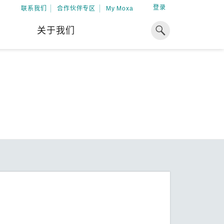
登录
联系我们
合作伙伴专区
My Moxa
关于我们
焦点
工业计算
资源
x86 计算机
下载中心
ARM 架构计算机
案例
球专业经验，助力储能出海
加入 Moxa
工业平板计算机
专家观点
我们因优秀的员工而成长，因
在全球能源领域深耕超过 15 年的专业
共同的追求而凝聚。
，Moxa 致力于成为中国企业值得信赖
IIoT 网关
视频中心
期合作伙伴，助力出海成功。
了解更多
系统软件
解更多