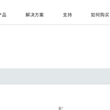
产品
解决方案
支持
如何购买
络基础设施
焦
持
们
们
工业设备联网
维修&保修
了解 Moxa
热门
交换机
造
文档
介
轨道交通
串口设备联网服务器
产品维修服务/RMA
件联系销售代表
由器
Qs
创新
油气
串口转换器
保修条款
全
有害物质合规政策
P/网桥/客户端
告
发展
智能交通
协议网关
Moxa 致力实践绿色产品政
凭借
策，确保产品和服务全面符合
经验
/路由器/调制解调器
廊
可证管理
机场
USB 转串口转换器/USB 集线
国际绿色产品规范。
的长
器
接口转换器
命周期管理政策
值观与行为准则
了解更多
了
多串口卡
理软件
展
知
控制器和远程 I/O
名*