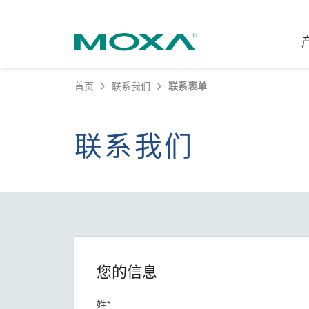
首页
联系我们
联系表单
工业网
行业聚
产品支
联系我
关于我
联系我们
以太网
智能制
软件&
公司简
邮
安全路
电力
产品 FA
缘起与
无线 A
海事
安全公
可持续
蜂窝网关
综合管
软件许
政策
以太网
产品生
核心价
您的信息
网络管
职业发
技术新
姓*