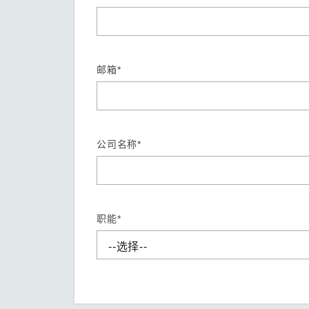
安全远
新闻与
您仍需
时间敏感
网络安
单对以太
邮箱*
公司名称*
职能*