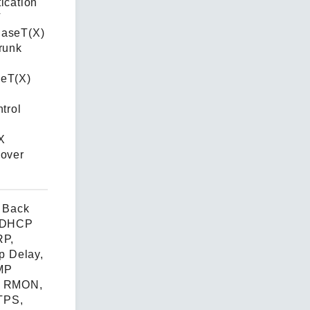
ication
T
BaseT(X)
runk
seT(X)
trol
X
 over
, Back
, DHCP
RP,
up Delay,
MP
, RMON,
TPS,