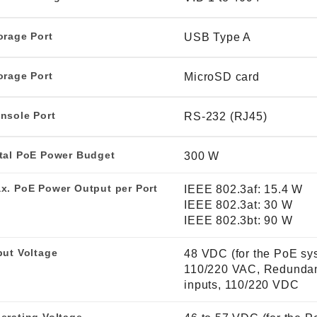
orage Port
USB Type A
orage Port
MicroSD card
nsole Port
RS-232 (RJ45)
tal PoE Power Budget
300 W
x. PoE Power Output per Port
IEEE 802.3af: 15.4 W
IEEE 802.3at: 30 W
IEEE 802.3bt: 90 W
put Voltage
48 VDC (for the PoE sy
110/220 VAC, Redundan
inputs, 110/220 VDC
erating Voltage