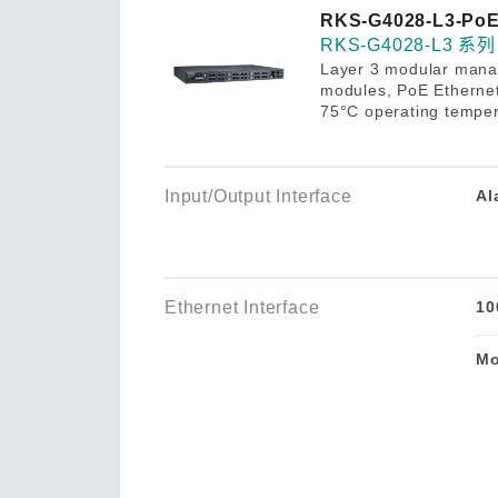
安全远
新闻与
您仍需
RKS-G4028-L3-PoE
时间敏感
RKS-G4028-L3 系列
网络安
Layer 3 modular manag
单对以太
modules, PoE Ethernet
75°C operating tempe
Input/Output Interface
Al
Ethernet Interface
10
Mo