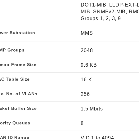
DOT1-MIB, LLDP-EXT-
MIB, SNMPv2-MIB, RM
Groups 1, 2, 3, 9
wer Substation
MMS
MP Groups
2048
mbo Frame Size
9.6 KB
C Table Size
16 K
x. No. of VLANs
256
cket Buffer Size
1.5 Mbits
iority Queues
8
AN ID Range
VID 1 to 4094