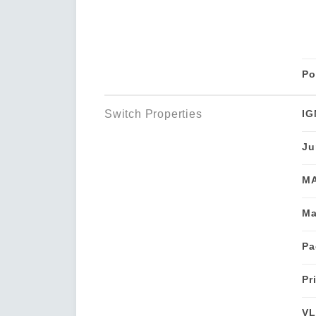
Po
Switch Properties
IG
Ju
MA
Ma
Pa
Pr
VL