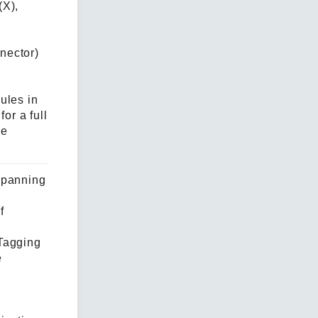
(X),
nector)
ules in
or a full
ce
Spanning
f
Tagging
e