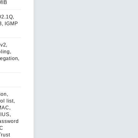
 MIB
2.1Q,
3, IGMP
v2,
ling,
egation,
ion,
l list,
 MAC,
IUS,
assword
AC
Trust