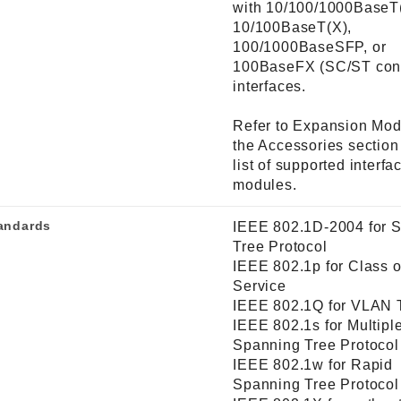
with 10/100/1000BaseT
10/100BaseT(X),
100/1000BaseSFP, or
100BaseFX (SC/ST con
interfaces.
Refer to Expansion Mod
the Accessories section f
list of supported interfa
modules.
andards
IEEE 802.1D-2004 for 
Tree Protocol
IEEE 802.1p for Class o
Service
IEEE 802.1Q for VLAN 
IEEE 802.1s for Multipl
Spanning Tree Protocol
IEEE 802.1w for Rapid
Spanning Tree Protocol