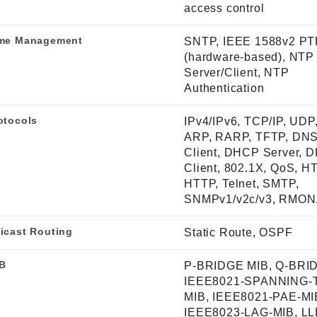
access control
me Management
SNTP, IEEE 1588v2 PT
(hardware-based), NTP
Server/Client, NTP
Authentication
otocols
IPv4/IPv6, TCP/IP, UDP
ARP, RARP, TFTP, DN
Client, DHCP Server, 
Client, 802.1X, QoS, H
HTTP, Telnet, SMTP,
SNMPv1/v2c/v3, RMON,
icast Routing
Static Route, OSPF
B
P-BRIDGE MIB, Q-BRI
IEEE8021-SPANNING-
MIB, IEEE8021-PAE-MI
IEEE8023-LAG-MIB, L