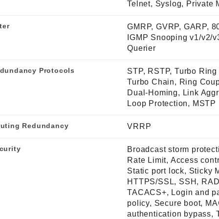
Telnet, Syslog, Private
ter
GMRP, GVRP, GARP, 80
IGMP Snooping v1/v2/v
Querier
dundancy Protocols
STP, RSTP, Turbo Ring 
Turbo Chain, Ring Coup
Dual-Homing, Link Aggr
Loop Protection, MSTP
uting Redundancy
VRRP
curity
Broadcast storm protect
Rate Limit, Access contro
Static port lock, Sticky
HTTPS/SSL, SSH, RAD
TACACS+, Login and p
policy, Secure boot, M
authentication bypass, 