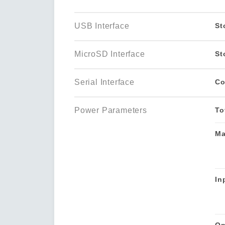
USB Interface
St
MicroSD Interface
St
Serial Interface
Co
Power Parameters
To
Ma
In
Op