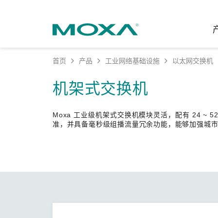
首页
产品
工业网络基础设施
以太网交换机
工业网
行业聚
产品支
联系我
关于我
机架式交换机
以太网
智能制
软件&
公司简
邮
Moxa 工业级机架式交换机模块灵活，配有 24 ~ 5
安全路
电力
产品 FA
缘起与
准，并具备毫秒级组播流量冗余功能，能够加强城市、
无线 A
海事
安全公
可持续
蜂窝网关
综合管
软件许
政策
以太网
产品生
核心价
网络管
职业发
技术新