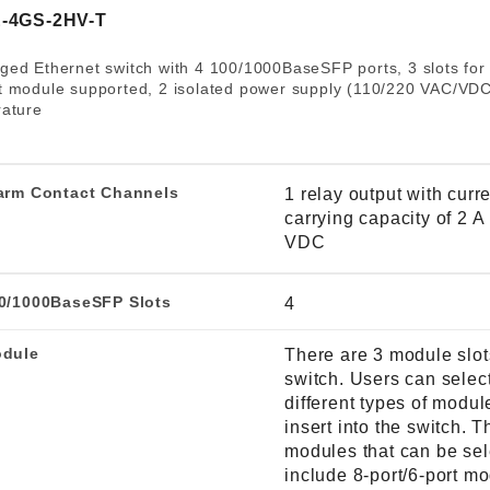
程访问
活动
联系我们
其他帮助？
-4GS-2HV-T
OPC UA 软件
网络 (TSN)
5G 专网
全产品
ed Ethernet switch with 4 100/1000BaseSFP ports, 3 slots for
网 (SPE)
Ethernet-APL
 module supported, 2 isolated power supply (110/220 VAC/VDC)
rature
arm Contact Channels
1 relay output with curr
carrying capacity of 2 
VDC
0/1000BaseSFP Slots
4
dule
There are 3 module slot
switch. Users can selec
different types of modul
insert into the switch. T
modules that can be se
include 8-port/6-port m