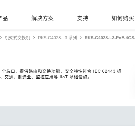
产品
解决方案
支持
如何购买
机架式交换机
RKS-G4028-L3 系列
RKS-G4028-L3-PoE-4GS
络基础设施
焦
持
们
们
工业设备联网
维修&保修
了解 Moxa
热门
交换机
造
文档
介
轨道交通
串口设备联网服务器
产品维修服务/RMA
件联系销售代表
2 个端口，提供路由和交换功能，安全特性符合 IEC 62443 标
由器
Qs
创新
油气
串口转换器
保修条款
全
交通、制造业、监控应用等 IIoT 基础设施。
有害物质合规政策
P/网桥/客户端
告
发展
智能交通
协议网关
Moxa 致力实践绿色产品政
凭借
策，确保产品和服务全面符合
经验
/路由器/调制解调器
廊
可证管理
机场
USB 转串口转换器/USB 集线
国际绿色产品规范。
的长
器
接口转换器
命周期管理政策
值观与行为准则
了解更多
了
多串口卡
理软件
展
知
控制器和远程 I/O