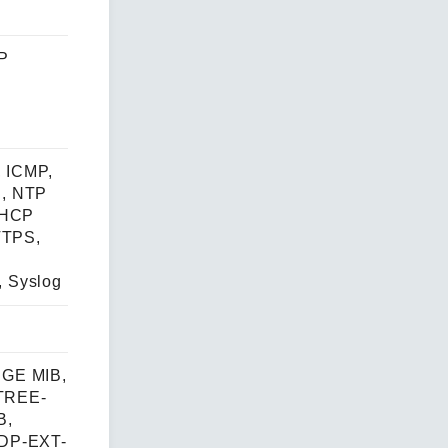
P
, ICMP,
S, NTP
DHCP
TTPS,
 Syslog
DGE MIB,
TREE-
B,
LDP-EXT-