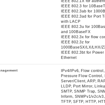
IEEE 802.1X for authent
IEEE 802.3 for 10Base
IEEE 802.3ab for 1000
IEEE 802.3ad for Port T
with LACP
IEEE 802.3u for 100Ba
and 100BaseFX
IEEE 802.3x for flow con
IEEE 802.3z for
1000BaseSX/LX/LHX/Z
IEEE 802.3bt for Power
Ethernet
nagement
IPv4/IPv6, Flow control
Pressure Flow Control
Server/Client, ARP, RA
LLDP, Port Mirror, Link
SMTP, SNMP Trap, SN
Inform, SNMPv1/v2c/v3
TFTP, SFTP, HTTP, HT