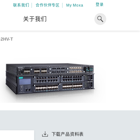
登录
联系我们
合作伙伴专区
My Moxa
关于我们
-2HV-T
焦点
工业计算
资源
x86 计算机
下载中心
ARM 架构计算机
案例
球专业经验，助力储能出海
加入 Moxa
工业平板计算机
专家观点
我们因优秀的员工而成长，因
在全球能源领域深耕超过 15 年的专业
共同的追求而凝聚。
，Moxa 致力于成为中国企业值得信赖
IIoT 网关
视频中心
期合作伙伴，助力出海成功。
了解更多
系统软件
解更多
下载产品资料表