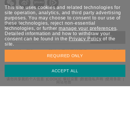
This site uses cookies and related technologies for
site operation, analytics, and third party advertising
purposes. You may choose to consent to our use of
these technologies, reject non-essential
保持联系
technologies, or further
manage your preferences
.
Detailed information and how to withdraw your
提交
consent can be found in the
Privacy Policy
of the
site.
欢迎注册，获取 Moxa 解决方案的最新资讯。Moxa 充分尊重
REQUIRED ONLY
您的隐私，绝不会透露您的邮箱信息。
ACCEPT ALL
请勿共享我的个人信息
COOKIE 偏好设置
数据隐私声明
使用条款
网站地图
© 2026 Moxa 中国 | 保留所有权利。
沪公网安备 31010502001470号
沪ICP备16008714号-1
中国 / 简体中文