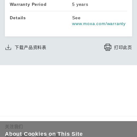
Warranty Period
5 years
Details
See
www.moxa.com/warranty
下载产品资料表
打印此页
关注我们
About Cookies on This Site