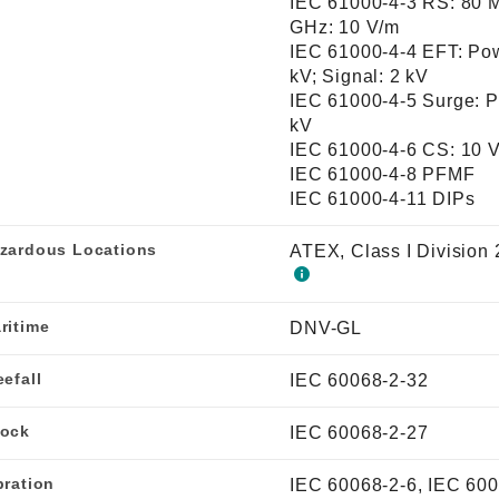
IEC 61000-4-3 RS: 80 M
GHz: 10 V/m
IEC 61000-4-4 EFT: Pow
kV; Signal: 2 kV
IEC 61000-4-5 Surge: P
kV
IEC 61000-4-6 CS: 10 
IEC 61000-4-8 PFMF
IEC 61000-4-11 DIPs
zardous Locations
ATEX, Class I Division 
ritime
DNV-GL
eefall
IEC 60068-2-32
ock
IEC 60068-2-27
bration
IEC 60068-2-6, IEC 60