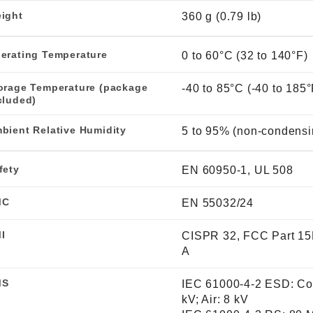
ight
360 g (0.79 lb)
erating Temperature
0 to 60°C (32 to 140°F)
orage Temperature (package
-40 to 85°C (-40 to 185°
cluded)
bient Relative Humidity
5 to 95% (non-condensi
fety
EN 60950-1, UL 508
MC
EN 55032/24
I
CISPR 32, FCC Part 15
A
MS
IEC 61000-4-2 ESD: Con
kV; Air: 8 kV