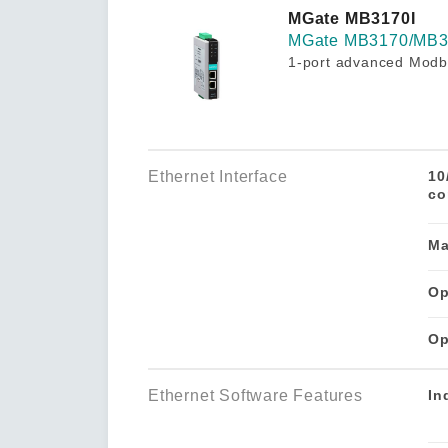
安全远
新闻与
您仍需
MGate MB3170I
时间敏感
MGate MB3170/MB
网络安
1-port advanced Modbu
单对以太
Ethernet Interface
10
co
Ma
Op
Op
Ethernet Software Features
In