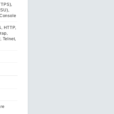
TTPS),
DSU),
 Console
S, HTTP,
rap,
 Telnet,
are