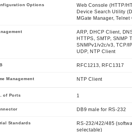
nfiguration Options
Web Console (HTTP/H
Device Search Utility (
MGate Manager, Telnet
nagement
ARP, DHCP Client, DN
HTTPS, SMTP, SNMP T
SNMPv1/v2c/v3, TCP/IP,
UDP, NTP Client
B
RFC1213, RFC1317
me Management
NTP Client
. of Ports
1
nnector
DB9 male for RS-232
rial Standards
RS-232/422/485 (softw
selectable)