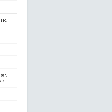
DTR,
D
D
ter,
ve