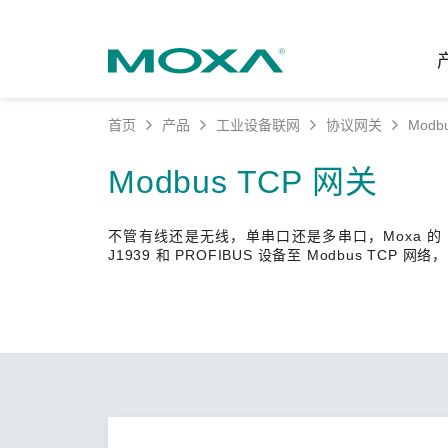
首页
产品
工业设备联网
协议网关
Modb
工业网
行业聚
产品支
联系我
关于我
Modbus TCP 网关
以太网
智能制
软件&
公司简
邮
不管有线还是无线，单串口还是多串口，Moxa 的 Mod
安全路
电力
产品 FA
缘起与
J1939 和 PROFIBUS 设备至 Modbus T
无线 A
海事
安全公
可持续
蜂窝网关
综合管
软件许
政策
以太网
产品生
核心价
网络管
职业发
技术新