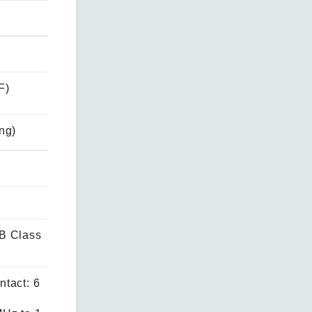
F)
ng)
B Class
tact: 6