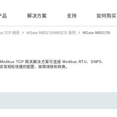
产品
解决方案
支持
如何购买
us TCP 网关
MGate MB3170/MB3270 系列
MGate MB3170I
络基础设施
焦
持
们
们
工业设备联网
维修&保修
了解 Moxa
热门
交换机
造
文档
介
轨道交通
串口设备联网服务器
产品维修服务/RMA
件联系销售代表
bus TCP 网关解决方案可连接 Modbus RTU、DNP3、
由器
Qs
创新
油气
串口转换器
保修条款
全
CP 网络，实现轻松快捷的配置、故障排除和转换。
有害物质合规政策
P/网桥/客户端
告
发展
智能交通
协议网关
Moxa 致力实践绿色产品政
凭借
策，确保产品和服务全面符合
经验
/路由器/调制解调器
廊
可证管理
机场
USB 转串口转换器/USB 集线
国际绿色产品规范。
的长
器
接口转换器
命周期管理政策
值观与行为准则
了解更多
了
多串口卡
理软件
展
知
控制器和远程 I/O