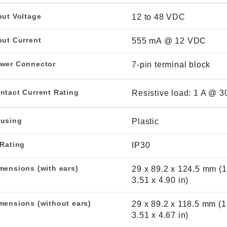
put Voltage
12 to 48 VDC
put Current
555 mA @ 12 VDC
wer Connector
7-pin terminal block
ntact Current Rating
Resistive load: 1 A @ 
using
Plastic
 Rating
IP30
mensions (with ears)
29 x 89.2 x 124.5 mm (1
3.51 x 4.90 in)
mensions (without ears)
29 x 89.2 x 118.5 mm (1
3.51 x 4.67 in)