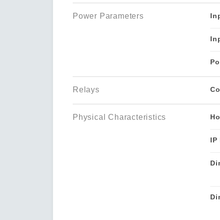
Power Parameters
In
In
Po
Relays
Co
Physical Characteristics
Ho
IP
Di
Di