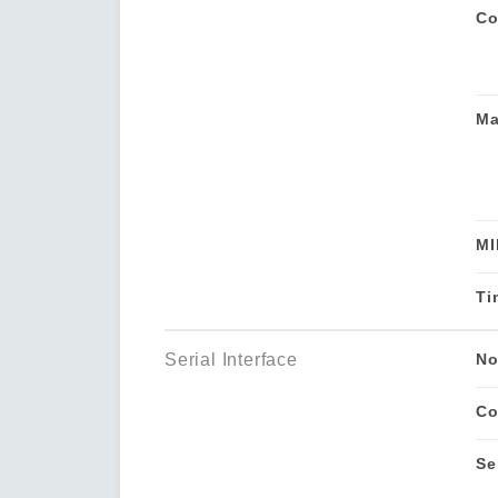
Co
Ma
MI
Ti
Serial Interface
No
Co
Se