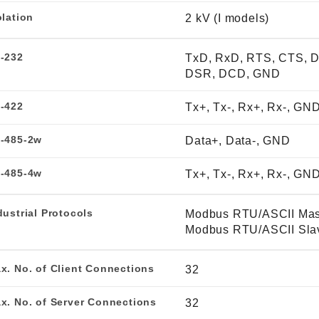
olation
2 kV (I models)
-232
TxD, RxD, RTS, CTS, 
DSR, DCD, GND
-422
Tx+, Tx-, Rx+, Rx-, GN
-485-2w
Data+, Data-, GND
-485-4w
Tx+, Tx-, Rx+, Rx-, GN
dustrial Protocols
Modbus RTU/ASCII Mas
Modbus RTU/ASCII Sla
x. No. of Client Connections
32
x. No. of Server Connections
32