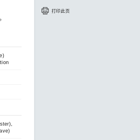
打印此页
查看所有产品
e
e)
tion
ter),
ave)