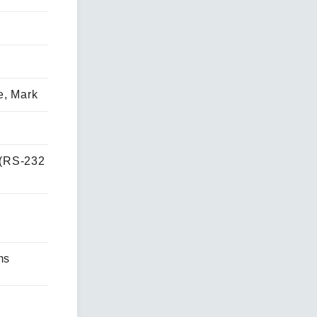
e, Mark
(RS-232
a
ms