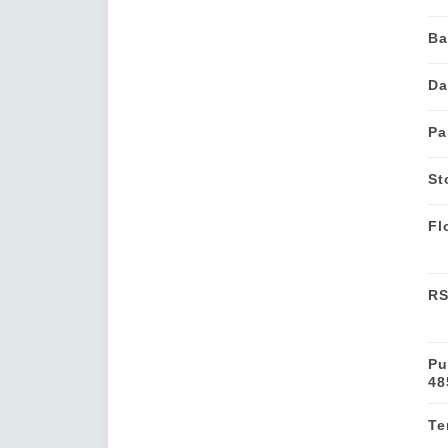
Ba
Da
Pa
St
Fl
RS
Pu
48
Te