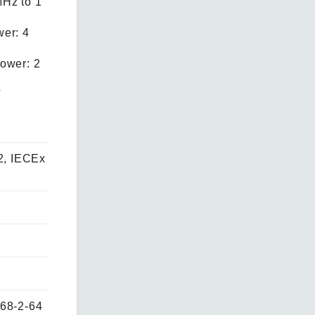
Hz to 1
er: 4
ower: 2
V
2, IECEx
068-2-64