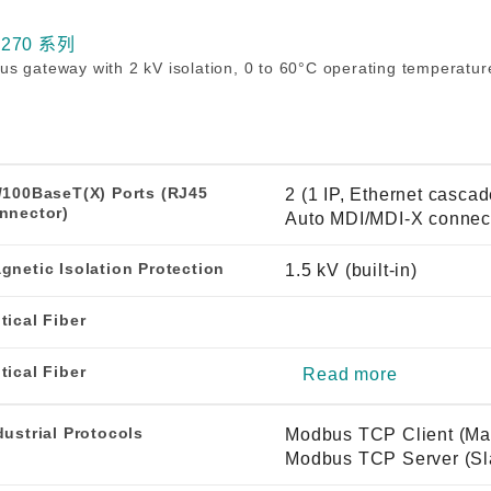
程访问
活动
联系我们
其他帮助？
OPC UA 软件
网络 (TSN)
5G 专网
3270 系列
全产品
s gateway with 2 kV isolation, 0 to 60°C operating temperatur
网 (SPE)
Ethernet-APL
/100BaseT(X) Ports (RJ45
2 (1 IP, Ethernet cascad
nnector)
Auto MDI/MDI-X connec
gnetic Isolation Protection
1.5 kV (built-in)
tical Fiber
tical Fiber
Read more
dustrial Protocols
Modbus TCP Client (Mas
Modbus TCP Server (Sl