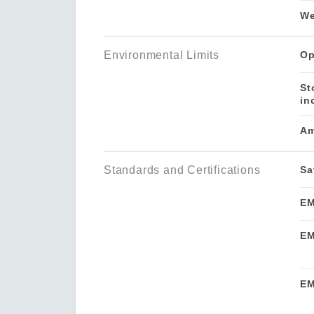
We
Environmental Limits
Op
St
in
Am
Standards and Certifications
Sa
E
EM
E