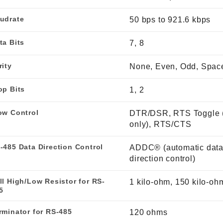
udrate
50 bps to 921.6 kbps
ta Bits
7, 8
rity
None, Even, Odd, Spac
op Bits
1, 2
ow Control
DTR/DSR, RTS Toggle 
only), RTS/CTS
-485 Data Direction Control
ADDC® (automatic dat
direction control)
ll High/Low Resistor for RS-
1 kilo-ohm, 150 kilo-oh
5
rminator for RS-485
120 ohms