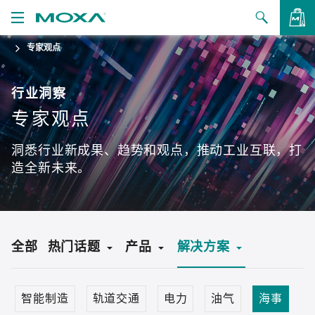
专家观点
产品
解决方案
查看询价
行业洞察
专家观点
支持
洞悉行业新成果、趋势和观点，推动工业互联，打
如何购买
造全新未来。
关于我们
联系我们
全部
热门话题
产品
解决方案
合作伙伴专区
My Moxa
IIoT
以太网交换机
网络安全
工业无线
大数据
冗余
安全路由器
TSN
智能制造
轨道交通
电力
油气
海事