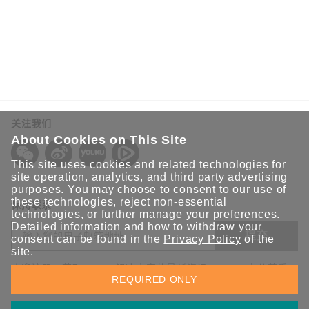
关注我们
About Cookies on This Site
This site uses cookies and related technologies for
site operation, analytics, and third party advertising
purposes. You may choose to consent to our use of
these technologies, reject non-essential
保持联系
technologies, or further
manage your preferences
.
Detailed information and how to withdraw your
提交
consent can be found in the
Privacy Policy
of the
site.
欢迎注册，获取 Moxa 解决方案的最新资讯。Moxa 充分尊重
REQUIRED ONLY
您的隐私，绝不会透露您的邮箱信息。