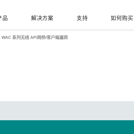
产品
解决方案
支持
如何购买
和 WAC 系列无线 AP/网桥/客户端漏洞
络基础设施
焦
持
们
们
工业设备联网
维修&保修
了解 Moxa
热门
交换机
造
文档
介
轨道交通
串口设备联网服务器
产品维修服务/RMA
件联系销售代表
由器
Qs
创新
油气
串口转换器
保修条款
全
有害物质合规政策
P/网桥/客户端
告
发展
智能交通
协议网关
Moxa 致力实践绿色产品政
凭借
策，确保产品和服务全面符合
经验
/路由器/调制解调器
廊
可证管理
机场
USB 转串口转换器/USB 集线
国际绿色产品规范。
的长
器
接口转换器
命周期管理政策
值观与行为准则
了解更多
了
多串口卡
理软件
展
知
控制器和远程 I/O