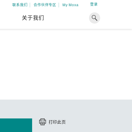
登录
联系我们
合作伙伴专区
My Moxa
关于我们
焦点
工业计算
资源
x86 计算机
下载中心
ARM 架构计算机
案例
球专业经验，助力储能出海
加入 Moxa
工业平板计算机
专家观点
我们因优秀的员工而成长，因
在全球能源领域深耕超过 15 年的专业
共同的追求而凝聚。
，Moxa 致力于成为中国企业值得信赖
IIoT 网关
视频中心
期合作伙伴，助力出海成功。
了解更多
系统软件
解更多
打印此页