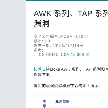
安全远
新闻与
您仍需
时间敏感
网络安
AWK 系列、TAP 系
单对以太
漏洞
安全公告编号: MCSA-161002
版本: 1.0
发布日期: 2016年10月14日
参考:
ICS-CERT,
ICSA-16-308-01
技术支持
Moxa AWK 系列、TAP 系列
修复方案。
确定的漏洞类型和潜在影响如下所示：
序
漏洞类型
号