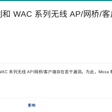
程访问
活动
联系我们
其他帮助？
OPC UA 软件
网络 (TSN)
5G 专网
全产品
列和 WAC 系列无线 AP/网桥/
网 (SPE)
Ethernet-APL
和 WAC 系列无线 AP/网桥/客户端存在若干漏洞。为此，Moxa
影响