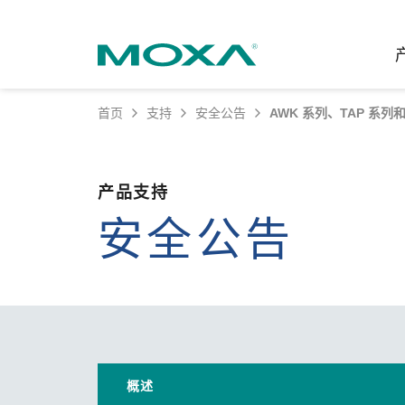
首页
支持
安全公告
AWK 系列、TAP 系列
工业网
行业聚
产品支
联系我
关于我
以太网
智能制
软件&
公司简
产品支持
邮
安全公告
安全路
电力
产品 FA
缘起与
无线 A
海事
安全公
可持续
蜂窝网关
综合管
软件许
政策
以太网
产品生
核心价
网络管
职业发
技术新
概述