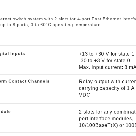
程访问
活动
联系我们
其他帮助？
OPC UA 软件
网络 (TSN)
5G 专网
全产品
net switch system with 2 slots for 4-port Fast Ethernet interf
网 (SPE)
Ethernet-APL
f up to 8 ports, 0 to 60°C operating temperature
gital Inputs
+13 to +30 V for state 1
-30 to +3 V for state 0
Max. input current: 8 m
arm Contact Channels
Relay output with curre
carrying capacity of 1 
VDC
dule
2 slots for any combinat
port interface modules,
10/100BaseT(X) or 10