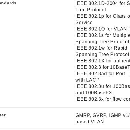
andards
IEEE 802.1D-2004 for 
Tree Protocol
IEEE 802.1p for Class o
Service
IEEE 802.1Q for VLAN 
IEEE 802.1s for Multipl
Spanning Tree Protocol
IEEE 802.1w for Rapid
Spanning Tree Protocol
IEEE 802.1X for authent
IEEE 802.3 for 10Base
IEEE 802.3ad for Port T
with LACP
IEEE 802.3u for 100Ba
and 100BaseFX
IEEE 802.3x for flow con
ter
GMRP, GVRP, IGMP v1/v
based VLAN