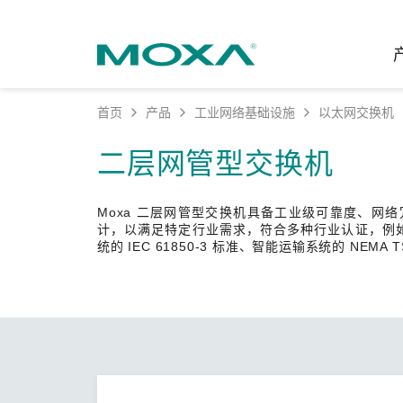
首页
产品
工业网络基础设施
以太网交换机
工业网
行业聚
产品支
联系我
关于我
二层网管型交换机
以太网
智能制
软件&
公司简
邮
Moxa 二层网管型交换机具备工业级可靠度、网络冗
安全路
电力
产品 FA
缘起与
计，以满足特定行业需求，符合多种行业认证，例如轨
统的 IEC 61850-3 标准、智能运输系统的 NEMA 
无线 A
海事
安全公
可持续
蜂窝网关
综合管
软件许
政策
以太网
产品生
核心价
网络管
职业发
技术新