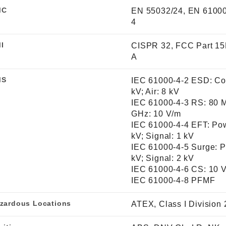
MC
EN 55032/24, EN 61000
4
I
CISPR 32, FCC Part 15
A
MS
IEC 61000-4-2 ESD: Con
kV; Air: 8 kV
IEC 61000-4-3 RS: 80 M
GHz: 10 V/m
IEC 61000-4-4 EFT: Pow
kV; Signal: 1 kV
IEC 61000-4-5 Surge: P
kV; Signal: 2 kV
IEC 61000-4-6 CS: 10 
IEC 61000-4-8 PFMF
zardous Locations
ATEX, Class I Division 