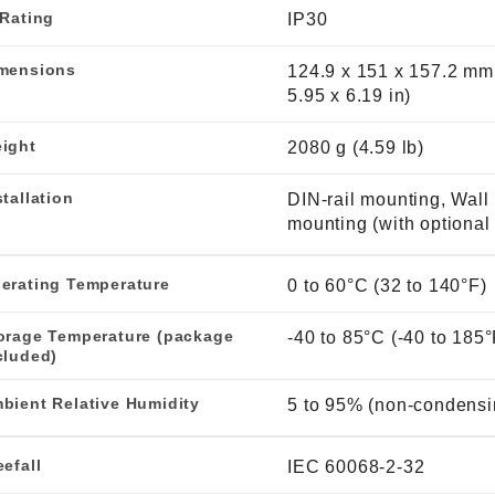
 Rating
IP30
mensions
124.9 x 151 x 157.2 mm
5.95 x 6.19 in)
ight
2080 g (4.59 lb)
stallation
DIN-rail mounting, Wall
mounting (with optional 
erating Temperature
0 to 60°C (32 to 140°F)
orage Temperature (package
-40 to 85°C (-40 to 185°
cluded)
bient Relative Humidity
5 to 95% (non-condensi
eefall
IEC 60068-2-32