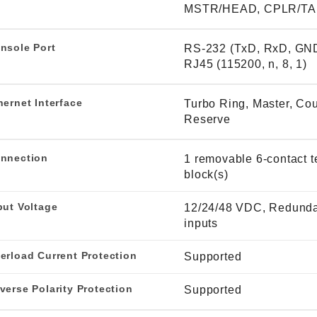
MSTR/HEAD, CPLR/TA
nsole Port
RS-232 (TxD, RxD, GND
RJ45 (115200, n, 8, 1)
hernet Interface
Turbo Ring, Master, Cou
Reserve
nnection
1 removable 6-contact t
block(s)
put Voltage
12/24/48 VDC, Redunda
inputs
erload Current Protection
Supported
verse Polarity Protection
Supported