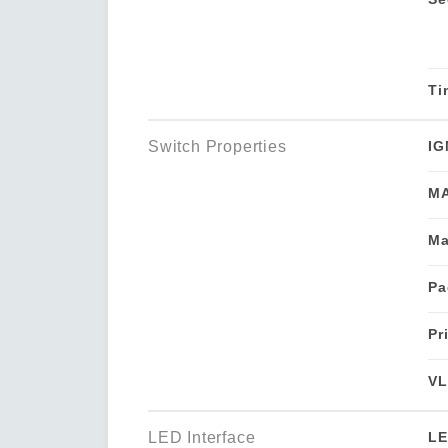
Ti
Switch Properties
IG
MA
Ma
Pa
Pr
VL
LED Interface
LE