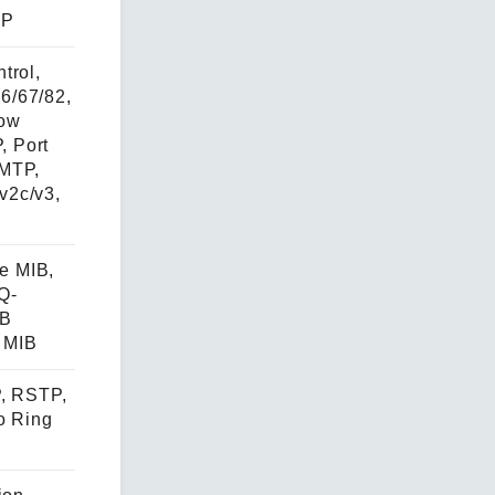
CP
trol,
6/67/82,
low
, Port
SMTP,
v2c/v3,
ke MIB,
Q-
IB
P MIB
P, RSTP,
o Ring