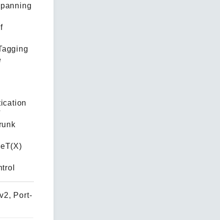
Spanning
f
Tagging
e
ication
T
runk
seT(X)
trol
2, Port-