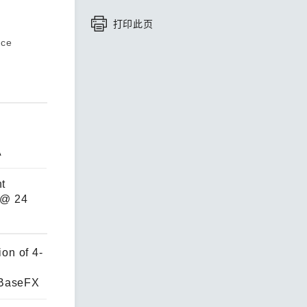
打印此页
查看所有产品
ace
A
nt
A @ 24
ion of 4-
0BaseFX