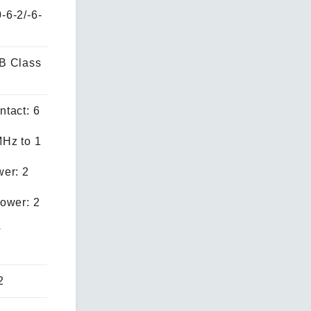
-6-2/-6-
B Class
tact: 6
Hz to 1
er: 2
ower: 2
V
2