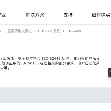
产品
解决方案
支持
如何购买
二层网管型交换机
EDS-608 系列
EDS-608
络基础设施
焦
持
们
们
工业设备联网
维修&保修
了解 Moxa
热门
交换机
造
文档
介
轨道交通
串口设备联网服务器
产品维修服务/RMA
件联系销售代表
余功能，安全特性符合 IEC 62443 标准。我们强化产品设
由器
Qs
创新
油气
串口转换器
保修条款
全
道应用的 EN 50155 标准相关的部分要求、电力自动化系
有害物质合规政策
TS2等。
P/网桥/客户端
告
发展
智能交通
协议网关
Moxa 致力实践绿色产品政
凭借
策，确保产品和服务全面符合
经验
/路由器/调制解调器
廊
可证管理
机场
USB 转串口转换器/USB 集线
国际绿色产品规范。
的长
器
接口转换器
命周期管理政策
值观与行为准则
了解更多
了
多串口卡
理软件
展
知
控制器和远程 I/O