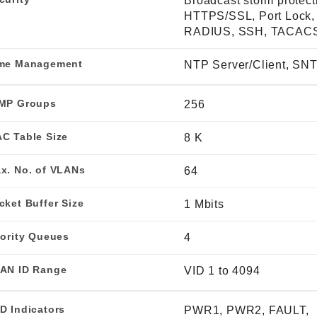
Broadcast storm protect
HTTPS/SSL, Port Lock,
RADIUS, SSH, TACAC
me Management
NTP Server/Client, SN
MP Groups
256
C Table Size
8 K
x. No. of VLANs
64
cket Buffer Size
1 Mbits
iority Queues
4
AN ID Range
VID 1 to 4094
D Indicators
PWR1, PWR2, FAULT,