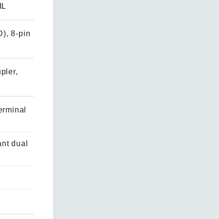
IL
), 8-pin
pler,
erminal
nt dual