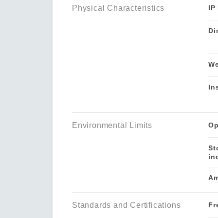
Physical Characteristics
IP
Di
We
In
Environmental Limits
Op
St
in
Am
Standards and Certifications
Fr