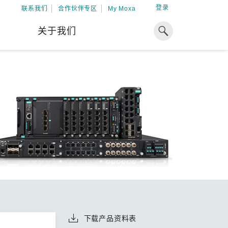
登录
联系我们
合作伙伴专区
My Moxa
关于我们
焦点
工业计算
资源
x86 计算机
下载中心
ARM 架构计算机
案例
球专业经验，助力储能出海
加入 Moxa
工业平板计算机
专家观点
我们因优秀的员工而成长，因
在全球能源领域深耕超过 15 年的专业
共同的追求而凝聚。
，Moxa 致力于成为中国企业值得信赖
IIoT 网关
视频中心
期合作伙伴，助力出海成功。
了解更多
系统软件
解更多
下载产品资料表