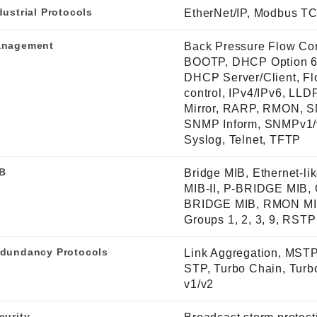
dustrial Protocols
EtherNet/IP, Modbus T
nagement
Back Pressure Flow Con
BOOTP, DHCP Option 6
DHCP Server/Client, F
control, IPv4/IPv6, LLDP
Mirror, RARP, RMON, 
SNMP Inform, SNMPv1/
Syslog, Telnet, TFTP
B
Bridge MIB, Ethernet-li
MIB-II, P-BRIDGE MIB, 
BRIDGE MIB, RMON M
Groups 1, 2, 3, 9, RST
dundancy Protocols
Link Aggregation, MST
STP, Turbo Chain, Turb
v1/v2
curity