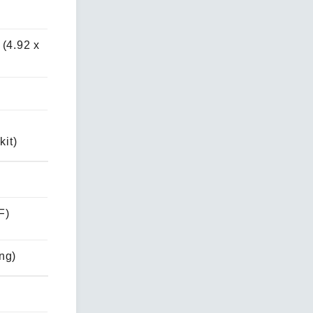
 (4.92 x
kit)
F)
ng)