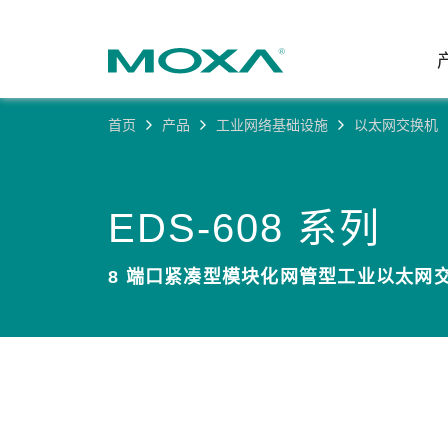
首页
产品
工业网络基础设施
以太网交换机
工业网
行业聚
产品支
联系我
关于我
以太网
智能制
软件&
公司简
EDS-608 系列
邮
安全路
电力
产品 FA
缘起与
8 端口紧凑型模块化网管型工业以太网
无线 A
海事
安全公
可持续
蜂窝网关
综合管
软件许
政策
以太网
产品生
核心价
网络管
职业发
技术新