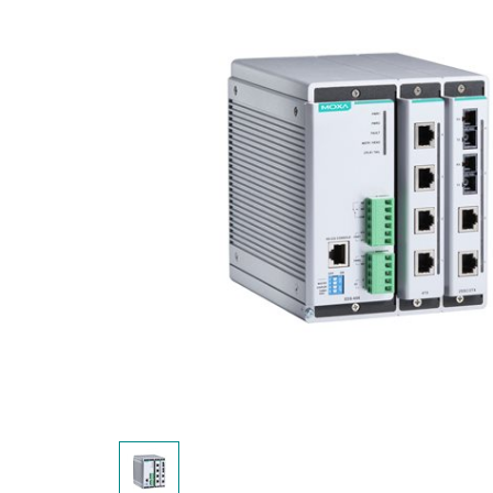
安全远
新闻与
您仍需
时间敏感
网络安
单对以太