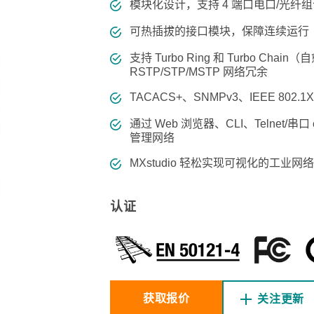
程访问
活动
模块化设计，支持 4 端口电口/光纤
联系我们
其他帮助？
OPC UA 软件
网络 (TSN)
5G 专网
全产品
可热插拔的接口模块，保障连续运行
网 (SPE)
Ethernet-APL
支持 Turbo Ring 和 Turbo Chai
RSTP/STP/MSTP 网络冗余
TACACS+、SNMPv3、IEEE 802
通过 Web 浏览器、CLI、Telnet/串口 
管理网络
MXstudio 轻松实现可视化的工业网
认证
获取报价
关注更新