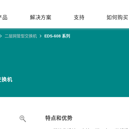
产品
解决方案
支持
如何购买
二层网管型交换机
EDS-608 系列
络基础设施
焦
持
们
们
工业设备联网
维修&保修
了解 Moxa
热门
交换机
造
文档
介
轨道交通
串口设备联网服务器
产品维修服务/RMA
件联系销售代表
由器
Qs
创新
油气
串口转换器
保修条款
全
有害物质合规政策
交换机
P/网桥/客户端
告
发展
智能交通
协议网关
Moxa 致力实践绿色产品政
凭借
策，确保产品和服务全面符合
经验
/路由器/调制解调器
廊
可证管理
机场
USB 转串口转换器/USB 集线
国际绿色产品规范。
的长
器
接口转换器
命周期管理政策
值观与行为准则
了解更多
了
多串口卡
理软件
展
特点和优势
知
控制器和远程 I/O