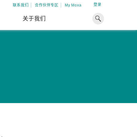
登录
联系我们
合作伙伴专区
My Moxa
关于我们
焦点
工业计算
资源
x86 计算机
下载中心
ARM 架构计算机
案例
球专业经验，助力储能出海
加入 Moxa
工业平板计算机
专家观点
我们因优秀的员工而成长，因
在全球能源领域深耕超过 15 年的专业
共同的追求而凝聚。
，Moxa 致力于成为中国企业值得信赖
IIoT 网关
视频中心
期合作伙伴，助力出海成功。
了解更多
系统软件
解更多