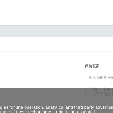
保持联系
欢迎注册，获取 
私，绝不会透露
ies for site operation, analytics, and third party advertis
 use of these technologies, reject non-essential