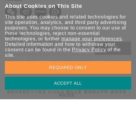
About Cookies on This Site
This site uses cookies and related technologies for
site operation, analytics, and third party advertising
purposes. You may choose to consent to our use of
these technologies, reject non-essential
保持联系
technologies, or further
manage your preferences
.
Detailed information and how to withdraw your
提交
consent can be found in the
Privacy Policy
of the
site.
欢迎注册，获取 Moxa 解决方案的最新资讯。Moxa 充分尊重
REQUIRED ONLY
您的隐私，绝不会透露您的邮箱信息。
ACCEPT ALL
请勿共享我的个人信息
COOKIE 偏好设置
数据隐私声明
使用条款
网站地图
© 2026 Moxa 中国 | 保留所有权利。
沪公网安备 31010502001470号
沪ICP备16008714号-1
中国 / 简体中文