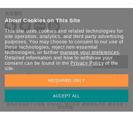
关注我们
About Cookies on This Site
This site uses cookies and related technologies for
site operation, analytics, and third party advertising
purposes. You may choose to consent to our use of
these technologies, reject non-essential
保持联系
technologies, or further
manage your preferences
.
Detailed information and how to withdraw your
提交
consent can be found in the
Privacy Policy
of the
site.
欢迎注册，获取 Moxa 解决方案的最新资讯。Moxa 充分尊重
REQUIRED ONLY
您的隐私，绝不会透露您的邮箱信息。
ACCEPT ALL
请勿共享我的个人信息
COOKIE 偏好设置
数据隐私声明
使用条款
网站地图
© 2026 Moxa 中国 | 保留所有权利。
沪公网安备 31010502001470号
沪ICP备16008714号-1