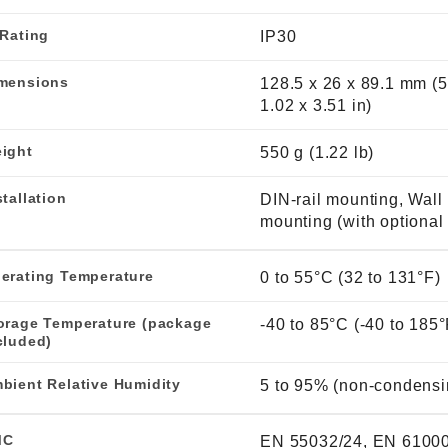
 Rating
IP30
mensions
128.5 x 26 x 89.1 mm (5
1.02 x 3.51 in)
ight
550 g (1.22 lb)
stallation
DIN-rail mounting, Wall
mounting (with optional 
erating Temperature
0 to 55°C (32 to 131°F)
orage Temperature (package
-40 to 85°C (-40 to 185°
cluded)
bient Relative Humidity
5 to 95% (non-condensi
MC
EN 55032/24, EN 61000