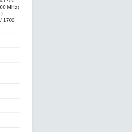
4 (700
700 MHz)
z)
/ 1700