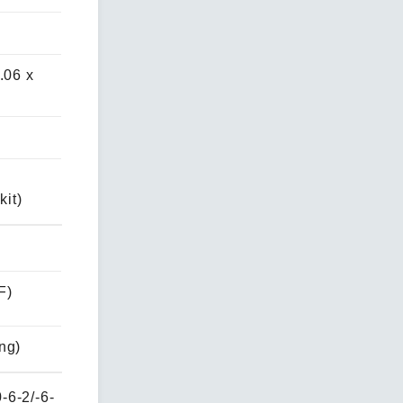
.06 x
kit)
F)
ng)
-6-2/-6-