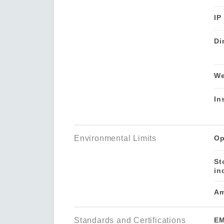
IP
Di
We
In
Environmental Limits
Op
St
in
Am
Standards and Certifications
E