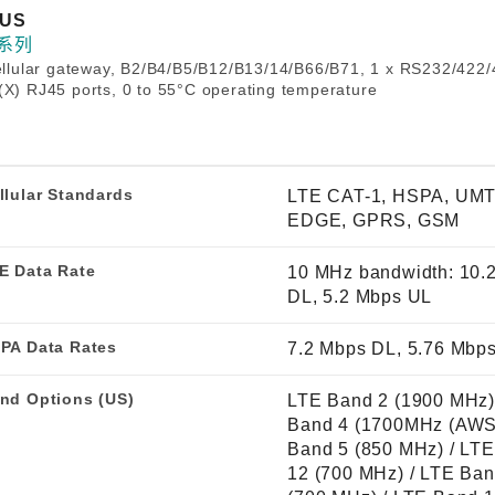
程访问
活动
联系我们
其他帮助？
-US
OPC UA 软件
网络 (TSN)
5G 专网
1 系列
全产品
cellular gateway, B2/B4/B5/B12/B13/14/B66/B71, 1 x RS232/422/
网 (SPE)
Ethernet-APL
(X) RJ45 ports, 0 to 55°C operating temperature
llular Standards
LTE CAT-1, HSPA, UMT
EDGE, GPRS, GSM
E Data Rate
10 MHz bandwidth: 10.
DL, 5.2 Mbps UL
PA Data Rates
7.2 Mbps DL, 5.76 Mbp
nd Options (US)
LTE Band 2 (1900 MHz)
Band 4 (1700MHz (AWS)
Band 5 (850 MHz) / LT
12 (700 MHz) / LTE Ban