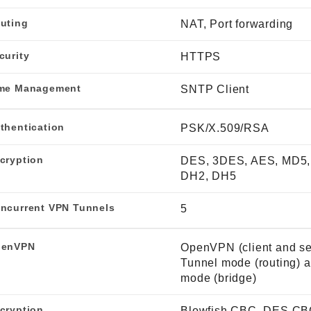
uting
NAT, Port forwarding
curity
HTTPS
me Management
SNTP Client
thentication
PSK/X.509/RSA
cryption
DES, 3DES, AES, MD5,
DH2, DH5
ncurrent VPN Tunnels
5
penVPN
OpenVPN (client and se
Tunnel mode (routing) 
mode (bridge)
cryption
Blowfish CBC, DES CB