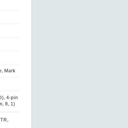
e, Mark
), 4-pin
, 8, 1)
DTR,