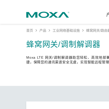
首页
产品
工业网络基础设施
蜂窝网关/路由
工业网
行业聚
产品支
联系我
关于我
蜂窝网关/调制解调器
以太网
智能制
软件&
公司简
邮
Moxa LTE 网关/调制解调器助您轻松、高效地
安全路
电力
产品 FA
缘起与
捷，保障您的通讯渠道安全无虞，实现智能远程管
无线 A
海事
安全公
可持续
蜂窝网关
综合管
软件许
政策
以太网
产品生
核心价
网络管
职业发
技术新