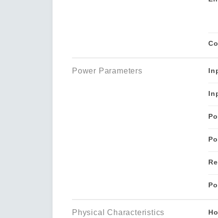
Co
Power Parameters
In
In
Po
Po
Re
Po
Physical Characteristics
Ho