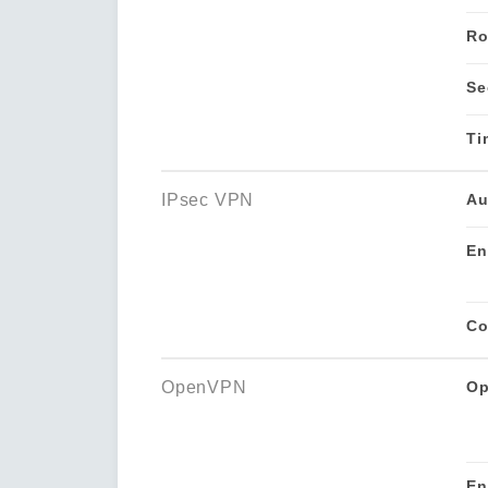
Ro
Se
Ti
IPsec VPN
Au
En
Co
OpenVPN
O
En