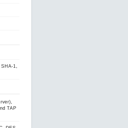
 SHA-1,
rver),
and TAP
C, DES-