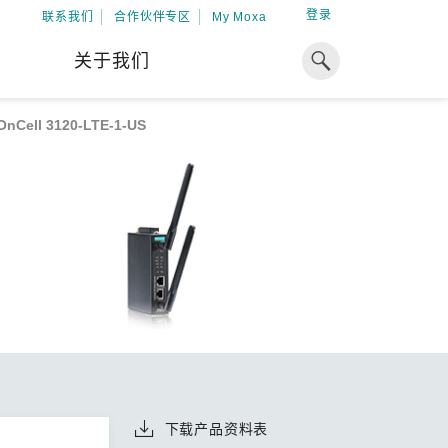
登录
联系我们
合作伙伴专区
My Moxa
关于我们
OnCell 3120-LTE-1-US
焦点
工业计算
资源
x86 计算机
下载中心
ARM 架构计算机
案例
球专业经验，助力储能出海
加入 Moxa
工业平板计算机
专家观点
我们因优秀的员工而成长，因
在全球能源领域深耕超过 15 年的专业
共同的追求而凝聚。
，Moxa 致力于成为中国企业值得信赖
IIoT 网关
视频中心
期合作伙伴，助力出海成功。
了解更多
系统软件
解更多
下载产品资料表