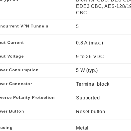
EDE3 CBC, AES-128/1
CBC
ncurrent VPN Tunnels
5
put Current
0.8 A (max.)
put Voltage
9 to 36 VDC
wer Consumption
5 W (typ.)
wer Connector
Terminal block
verse Polarity Protection
Supported
wer Button
Reset button
using
Metal