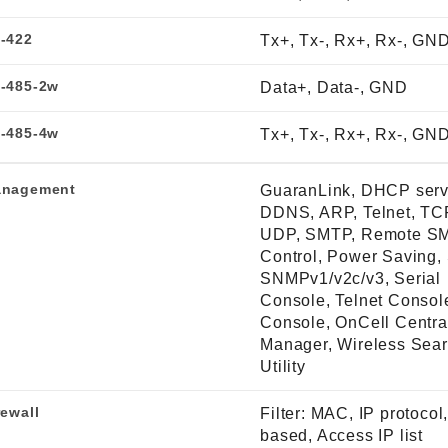
-422
Tx+, Tx-, Rx+, Rx-, GN
-485-2w
Data+, Data-, GND
-485-4w
Tx+, Tx-, Rx+, Rx-, GN
nagement
GuaranLink, DHCP serv
DDNS, ARP, Telnet, TCP
UDP, SMTP, Remote S
Control, Power Saving,
SNMPv1/v2c/v3, Serial
Console, Telnet Consol
Console, OnCell Centra
Manager, Wireless Sea
Utility
rewall
Filter: MAC, IP protocol,
based, Access IP list