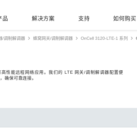
产品
解决方案
支持
如何购买
器/调制解调器
蜂窝网关/调制解调器
OnCell 3120-LTE-1 系列
络基础设施
焦
持
们
们
工业设备联网
维修&保修
了解 Moxa
热门
交换机
造
文档
介
轨道交通
串口设备联网服务器
产品维修服务/RMA
件联系销售代表
部署高性能远程网络应用。我们的 LTE 网关/调制解调器配置便
由器
Qs
创新
油气
串口转换器
保修条款
全
理，确保可靠连接。
有害物质合规政策
P/网桥/客户端
告
发展
智能交通
协议网关
Moxa 致力实践绿色产品政
凭借
策，确保产品和服务全面符合
经验
/路由器/调制解调器
廊
可证管理
机场
USB 转串口转换器/USB 集线
国际绿色产品规范。
的长
器
接口转换器
命周期管理政策
值观与行为准则
了解更多
了
多串口卡
理软件
展
知
控制器和远程 I/O