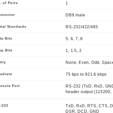
. of Ports
1
nnector
DB9 male
rial Standards
RS-232/422/485
ta Bits
5, 6, 7, 8
op Bits
1, 1.5, 2
rity
None, Even, Odd, Spac
udrate
75 bps to 921.6 kbps
nsole Port
RS-232 (TxD, RxD, GND
header output (115200, n
-232
TxD, RxD, RTS, CTS, 
DSR, DCD, GND