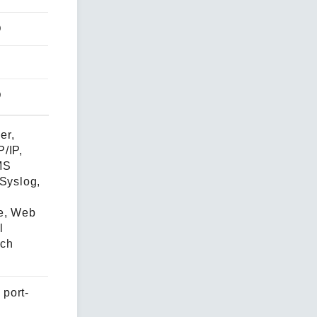
D
D
er,
/IP,
MS
 Syslog,
e, Web
l
rch
 port-