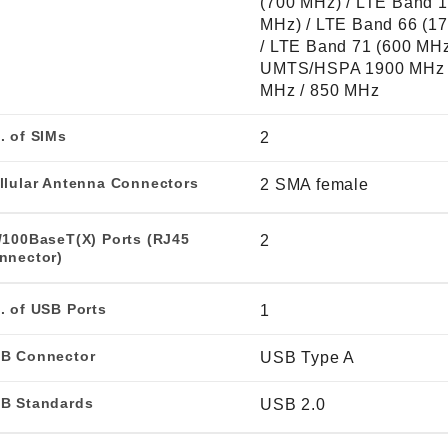
(700 MHz) / LTE Band 1
MHz) / LTE Band 66 (1
/ LTE Band 71 (600 MH
UMTS/HSPA 1900 MHz 
MHz / 850 MHz
. of SIMs
2
llular Antenna Connectors
2 SMA female
/100BaseT(X) Ports (RJ45
2
nnector)
. of USB Ports
1
B Connector
USB Type A
B Standards
USB 2.0