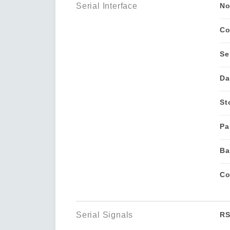
Serial Interface
No
Co
Se
Da
St
Pa
Ba
Co
Serial Signals
RS