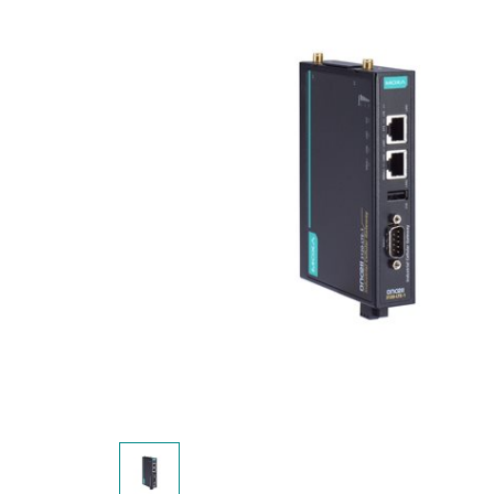
安全远
新闻与
您仍需
时间敏感
网络安
单对以太