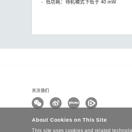
低功耗：待机模式下低于 40 mW
关注我们
About Cookies on This Site
This site uses cookies and related technolog