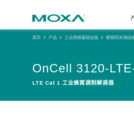
首页
产品
工业网络基础设施
蜂窝网关/路由
工业网
行业聚
产品支
联系我
关于我
以太网
智能制
软件&
公司简
OnCell 3120-LT
邮
安全路
电力
产品 FA
缘起与
LTE Cat 1 工业蜂窝调制解调器
无线 A
海事
安全公
可持续
蜂窝网关
综合管
软件许
政策
以太网
产品生
核心价
网络管
职业发
技术新