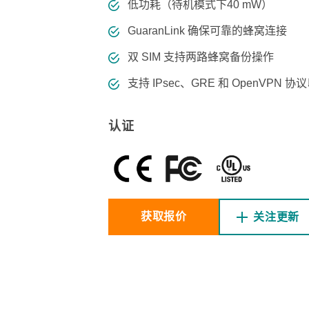
程访问
活动
低功耗（待机模式下40 mW）
联系我们
其他帮助？
OPC UA 软件
网络 (TSN)
5G 专网
全产品
GuaranLink 确保可靠的蜂窝连接
网 (SPE)
Ethernet-APL
双 SIM 支持两路蜂窝备份操作
支持 IPsec、GRE 和 OpenVPN 
认证
获取报价
关注更新