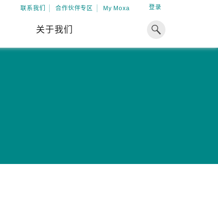
登录
联系我们
合作伙伴专区
My Moxa
关于我们
焦点
工业计算
资源
x86 计算机
下载中心
ARM 架构计算机
案例
球专业经验，助力储能出海
加入 Moxa
工业平板计算机
专家观点
我们因优秀的员工而成长，因
在全球能源领域深耕超过 15 年的专业
共同的追求而凝聚。
，Moxa 致力于成为中国企业值得信赖
IIoT 网关
视频中心
期合作伙伴，助力出海成功。
了解更多
系统软件
解更多