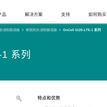
产品
解决方案
支持
如何购买
器/调制解调器
蜂窝网关/调制解调器
OnCell 3120-LTE-1 系列
络基础设施
焦
持
们
们
工业设备联网
维修&保修
了解 Moxa
热门
交换机
造
文档
介
轨道交通
串口设备联网服务器
产品维修服务/RMA
E-1 系列
件联系销售代表
由器
Qs
创新
油气
串口转换器
保修条款
全
有害物质合规政策
P/网桥/客户端
告
发展
智能交通
协议网关
Moxa 致力实践绿色产品政
凭借
策，确保产品和服务全面符合
经验
/路由器/调制解调器
廊
可证管理
机场
USB 转串口转换器/USB 集线
国际绿色产品规范。
的长
器
接口转换器
命周期管理政策
值观与行为准则
了解更多
了
多串口卡
理软件
展
特点和优势
知
控制器和远程 I/O