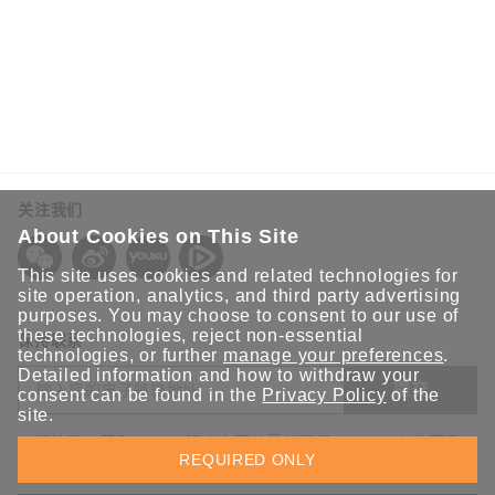
关注我们
About Cookies on This Site
This site uses cookies and related technologies for
site operation, analytics, and third party advertising
purposes. You may choose to consent to our use of
these technologies, reject non-essential
保持联系
technologies, or further
manage your preferences
.
Detailed information and how to withdraw your
提交
consent can be found in the
Privacy Policy
of the
site.
欢迎注册，获取 Moxa 解决方案的最新资讯。Moxa 充分尊重
REQUIRED ONLY
您的隐私，绝不会透露您的邮箱信息。