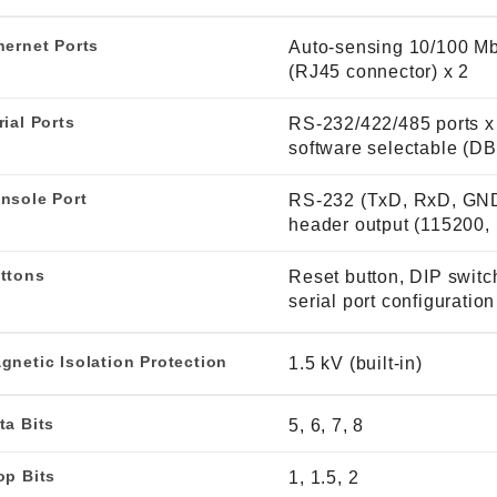
hernet Ports
Auto-sensing 10/100 Mb
(RJ45 connector) x 2
rial Ports
RS-232/422/485 ports x
software selectable (D
nsole Port
RS-232 (TxD, RxD, GND
header output (115200, n
ttons
Reset button, DIP switch
serial port configuration
gnetic Isolation Protection
1.5 kV (built-in)
ta Bits
5, 6, 7, 8
op Bits
1, 1.5, 2