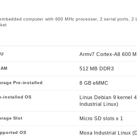
程访问
活动
联系我们
其他帮助？
OPC UA 软件
网络 (TSN)
5G 专网
全产品
mbedded computer with 600 MHz processer, 2 serial ports, 2 
网 (SPE)
Ethernet-APL
ket
PU
Armv7 Cortex-A8 600 
RAM
512 MB DDR3
orage Pre-installed
8 GB eMMC
e-installed OS
Linux Debian 9 kernel 
Industrial Linux)
orage Slot
Micro SD slots x 1
pported OS
Moxa Industrial Linux (