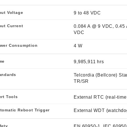
put Voltage
9 to 48 VDC
put Current
0.084 A @ 9 VDC, 0.45
VDC
wer Consumption
4 W
me
9,985,911 hrs
andards
Telcordia (Bellcore) St
TR/SR
ert Tools
External RTC (real-time
tomatic Reboot Trigger
External WDT (watchdog
fety
EN 60950-1, IEC 60950