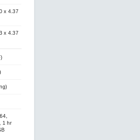
0 x 4.37
3 x 4.37
F)
)
ng)
64,
 1 hr
SB