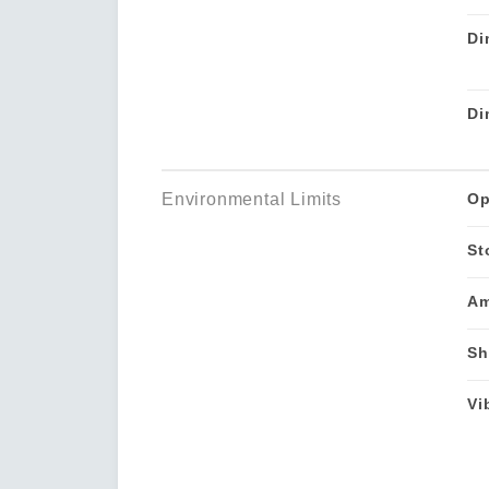
Di
Di
Environmental Limits
Op
St
Am
Sh
Vi