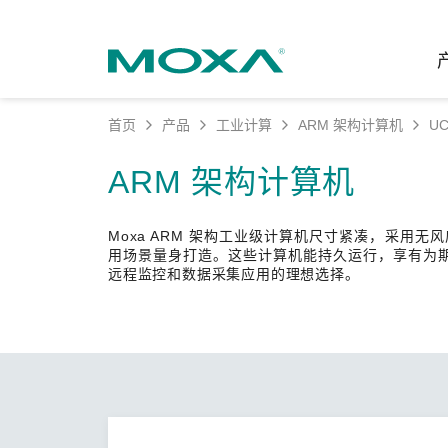
首页
产品
工业计算
ARM 架构计算机
UC
工业网
行业聚
产品支
联系我
关于我
ARM 架构计算机
以太网
智能制
软件&
公司简
邮
Moxa ARM 架构工业级计算机尺寸紧凑，采用
安全路
电力
产品 FA
缘起与
用场景量身打造。这些计算机能持久运行，享有为期 5 年
远程监控和数据采集应用的理想选择。
无线 A
海事
安全公
可持续
蜂窝网关
综合管
软件许
政策
以太网
产品生
核心价
网络管
职业发
技术新