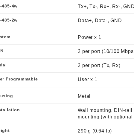
-485-4w
Tx+, Tx-, Rx+, Rx-, GN
-485-2w
Data+, Data-, GND
stem
Power x 1
AN
2 per port (10/100 Mbps
rial
2 per port (Tx, Rx)
er Programmable
User x 1
using
Metal
stallation
Wall mounting, DIN-rail
mounting (with optional 
ight
290 g (0.64 lb)