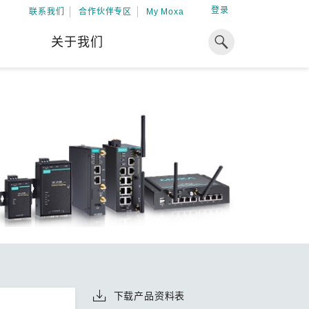
登录
联系我们
合作伙伴专区
My Moxa
关于我们
焦点
工业计算
资源
x86 计算机
下载中心
ARM 架构计算机
案例
球专业经验，助力储能出海
加入 Moxa
工业平板计算机
专家观点
我们因优秀的员工而成长，因
在全球能源领域深耕超过 15 年的专业
共同的追求而凝聚。
，Moxa 致力于成为中国企业值得信赖
IIoT 网关
视频中心
期合作伙伴，助力出海成功。
了解更多
系统软件
解更多
下载产品资料表