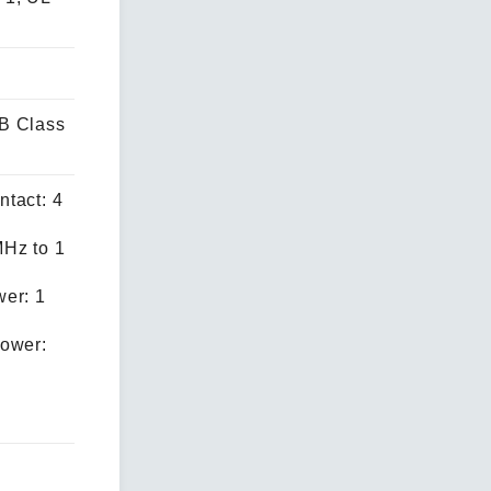
B Class
tact: 4
Hz to 1
er: 1
Power: