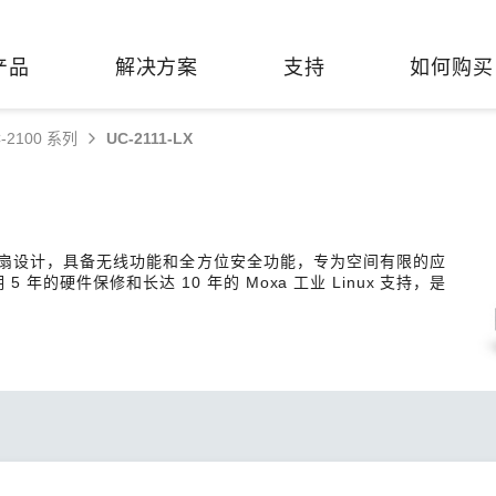
产品
解决方案
支持
如何购买
-2100 系列
UC-2111-LX
络基础设施
焦
持
们
们
工业设备联网
维修&保修
了解 Moxa
热门
交换机
造
文档
介
轨道交通
串口设备联网服务器
产品维修服务/RMA
件联系销售代表
无风扇设计，具备无线功能和全方位安全功能，专为空间有限的应
由器
Qs
创新
油气
串口转换器
保修条款
全
的硬件保修和长达 10 年的 Moxa 工业 Linux 支持，是
有害物质合规政策
P/网桥/客户端
告
发展
智能交通
协议网关
Moxa 致力实践绿色产品政
凭借
策，确保产品和服务全面符合
经验
/路由器/调制解调器
廊
可证管理
机场
USB 转串口转换器/USB 集线
国际绿色产品规范。
的长
器
接口转换器
命周期管理政策
值观与行为准则
了解更多
了
多串口卡
理软件
展
知
控制器和远程 I/O