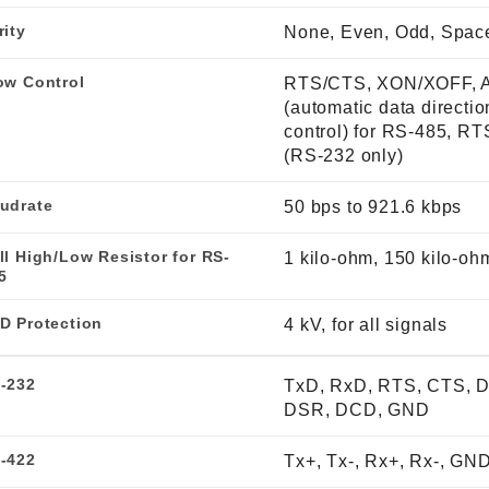
rity
None, Even, Odd, Spac
ow Control
RTS/CTS, XON/XOFF,
(automatic data directio
control) for RS-485, RT
(RS-232 only)
udrate
50 bps to 921.6 kbps
ll High/Low Resistor for RS-
1 kilo-ohm, 150 kilo-oh
5
D Protection
4 kV, for all signals
-232
TxD, RxD, RTS, CTS, 
DSR, DCD, GND
-422
Tx+, Tx-, Rx+, Rx-, GN