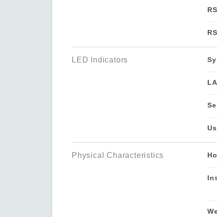
RS
RS
LED Indicators
Sy
L
Se
Us
Physical Characteristics
Ho
In
We