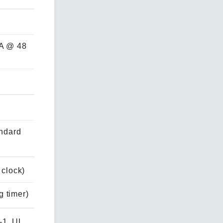
 A @ 48
andard
 clock)
 timer)
-1, UL