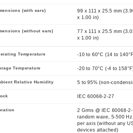
mensions (with ears)
99 x 111 x 25.5 mm (3.9
x 1.00 in)
mensions (without ears)
77 x 111 x 25.5 mm (3.0
x 1.00 in)
erating Temperature
-10 to 60°C (14 to 140°
orage Temperature
-20 to 70°C (-4 to 158°F
bient Relative Humidity
5 to 95% (non-condensi
ock
IEC 60068-2-27
bration
2 Grms @ IEC 60068-2-
random wave, 5-500 Hz,
per axis (without any U
devices attached)