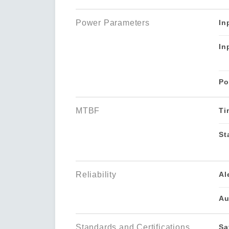
Power Parameters
In
In
Po
MTBF
Ti
St
Reliability
Al
Au
Standards and Certifications
Sa