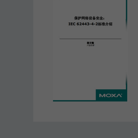
安全远
新闻与
您仍需
时间敏感
网络安
单对以太