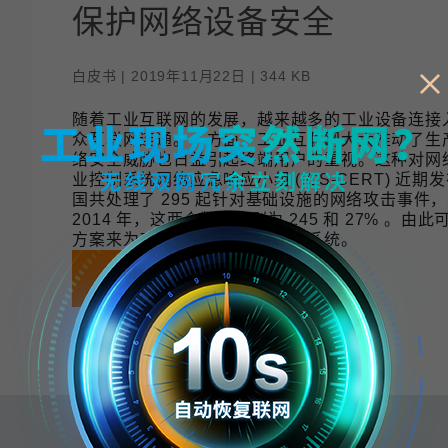
程访问
活动
联系我们
其他帮助？
保护网络设备安全
OPC UA 软件
网络 (TSN)
5G 专网
全产品
网 (SPE)
Ethernet-APL
白皮书 | 2019年11月22日 | 344 KB
随着工业互联网的发展，越来越多的工业设备连接
众互联网连通。一方面，工业互联网大大推动了生
络安全威胁也日益引起终端用户的重视。这种对网
业控制系统网络应急响应小组 (ICS-CERT) 近
国共处理了 295 起针对基础设施的网络攻击事件，
2014 年，这两个数字分别为 245 和 27% 
方案来为工业应用建立安全保障系统。
下载
保存
已是会员？
登录 My Moxa