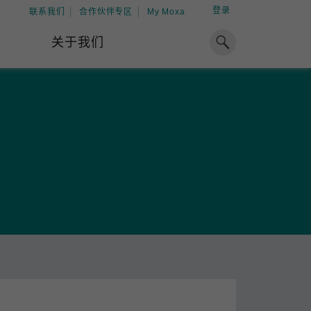
登录
联系我们
合作伙伴专区
My Moxa
关于我们
焦点
工业计算
资源
x86 计算机
下载中心
ARM 架构计算机
案例
球专业经验，助力储能出海
加入 Moxa
工业平板计算机
专家观点
我们因优秀的员工而成长，因
在全球能源领域深耕超过 15 年的专业
共同的追求而凝聚。
，Moxa 致力于成为中国企业值得信赖
IIoT 网关
视频中心
期合作伙伴，助力出海成功。
了解更多
系统软件
解更多