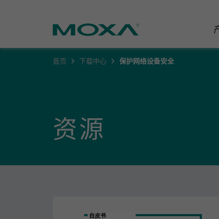
首页
下载中心
保护网络设备安全
工业网
行业聚
产品支
联系我
关于我
以太网
智能制
软件&
公司简
邮
资源
安全路
电力
产品 FA
缘起与
无线 A
海事
安全公
可持续
蜂窝网关
综合管
软件许
政策
以太网
产品生
核心价
网络管
职业发
技术新