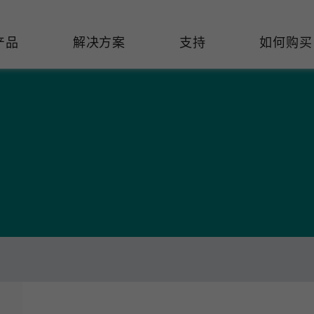
产品
解决方案
支持
如何购买
络基础设施
焦
持
们
们
工业设备联网
维修&保修
了解 Moxa
热门
交换机
造
文档
介
轨道交通
串口设备联网服务器
产品维修服务/RMA
件联系销售代表
由器
Qs
创新
油气
串口转换器
保修条款
全
有害物质合规政策
P/网桥/客户端
告
发展
智能交通
协议网关
Moxa 致力实践绿色产品政
凭借
策，确保产品和服务全面符合
经验
/路由器/调制解调器
廊
可证管理
机场
USB 转串口转换器/USB 集线
国际绿色产品规范。
的长
器
接口转换器
命周期管理政策
值观与行为准则
了解更多
了
多串口卡
理软件
展
知
控制器和远程 I/O