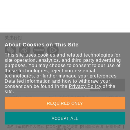
关注我们
About Cookies on This Site
This site uses cookies and related technologies for
site operation, analytics, and third party advertising
purposes. You may choose to consent to our use of
these technologies, reject non-essential
保持联系
technologies, or further
manage your preferences
.
Detailed information and how to withdraw your
提交
consent can be found in the
Privacy Policy
of the
site.
欢迎注册，获取 Moxa 解决方案的最新资讯。Moxa 充分尊重
REQUIRED ONLY
您的隐私，绝不会透露您的邮箱信息。
ACCEPT ALL
请勿共享我的个人信息
COOKIE 偏好设置
数据隐私声明
使用条款