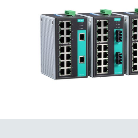
安全远
新闻与
您仍需
时间敏感
网络安
单对以太