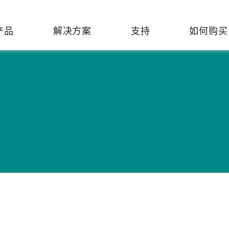
产品
解决方案
支持
如何购买
络基础设施
焦
持
们
们
工业设备联网
维修&保修
了解 Moxa
热门
交换机
造
文档
介
轨道交通
串口设备联网服务器
产品维修服务/RMA
件联系销售代表
由器
Qs
创新
油气
串口转换器
保修条款
全
有害物质合规政策
P/网桥/客户端
告
发展
智能交通
协议网关
Moxa 致力实践绿色产品政
凭借
策，确保产品和服务全面符合
经验
/路由器/调制解调器
廊
可证管理
机场
USB 转串口转换器/USB 集线
国际绿色产品规范。
的长
器
接口转换器
命周期管理政策
值观与行为准则
了解更多
了
多串口卡
理软件
展
知
控制器和远程 I/O