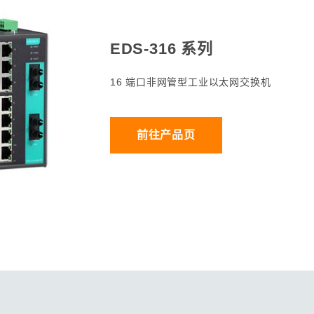
程访问
活动
联系我们
其他帮助？
OPC UA 软件
网络 (TSN)
5G 专网
全产品
网 (SPE)
Ethernet-APL
EDS-316 系列
16 端口非网管型工业以太网交换机
前往产品页