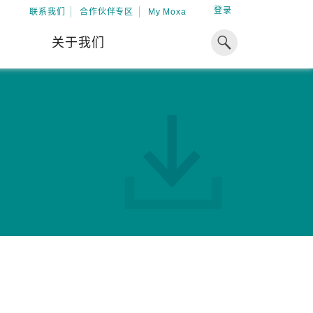
登录
联系我们
合作伙伴专区
My Moxa
关于我们
焦点
工业计算
资源
x86 计算机
下载中心
ARM 架构计算机
案例
球专业经验，助力储能出海
加入 Moxa
工业平板计算机
专家观点
我们因优秀的员工而成长，因
在全球能源领域深耕超过 15 年的专业
共同的追求而凝聚。
，Moxa 致力于成为中国企业值得信赖
IIoT 网关
视频中心
期合作伙伴，助力出海成功。
了解更多
系统软件
解更多