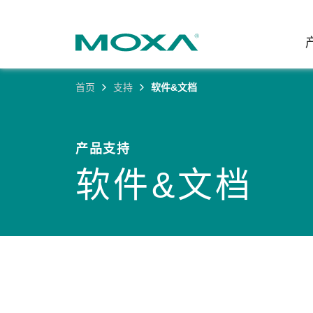
首页
支持
软件&文档
工业网
行业聚
产品支
联系我
关于我
以太网
智能制
软件&
公司简
产品支持
邮
软件&文档
安全路
电力
产品 FA
缘起与
无线 A
海事
安全公
可持续
蜂窝网关
综合管
软件许
政策
以太网
产品生
核心价
网络管
职业发
技术新