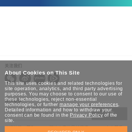
关注我们
About Cookies on This Site
This site uses cookies and related technologies for
site operation, analytics, and third party advertising
purposes. You may choose to consent to our use of
these technologies, reject non-essential
保持联系
technologies, or further
manage your preferences
.
Detailed information and how to withdraw your
提交
consent can be found in the
Privacy Policy
of the
site.
欢迎注册，获取 Moxa 解决方案的最新资讯。Moxa 充分尊重