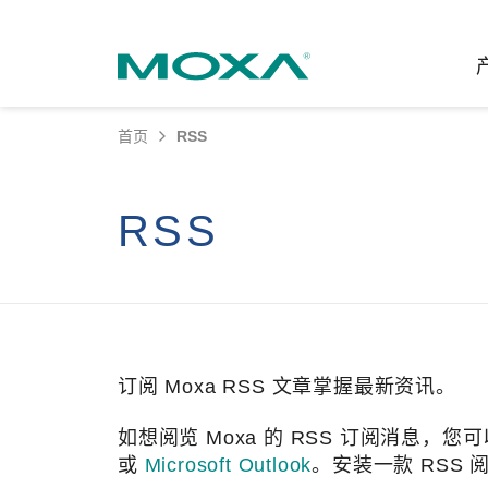
首页
RSS
工业网
行业聚
产品支
联系我
关于我
RSS
以太网
智能制
软件&
公司简
邮
安全路
电力
产品 FA
缘起与
无线 A
海事
安全公
可持续
蜂窝网关
综合管
软件许
政策
订阅 Moxa RSS 文章掌握最新资讯。
以太网
产品生
核心价
如想阅览 Moxa 的 RSS 订阅消息，您
网络管
职业发
技术新
或
Microsoft Outlook
。安装一款 RSS