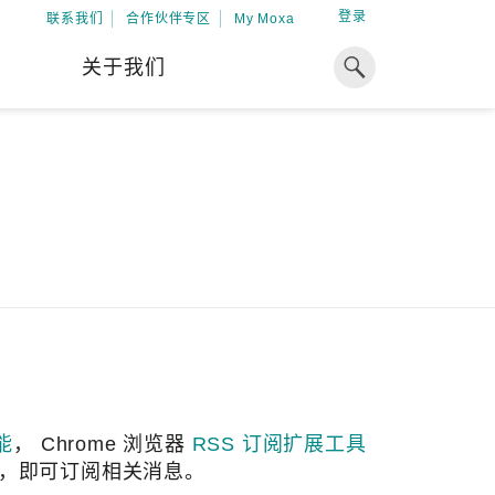
登录
联系我们
合作伙伴专区
My Moxa
关于我们
焦点
工业计算
资源
x86 计算机
下载中心
ARM 架构计算机
案例
球专业经验，助力储能出海
加入 Moxa
工业平板计算机
专家观点
我们因优秀的员工而成长，因
在全球能源领域深耕超过 15 年的专业
共同的追求而凝聚。
，Moxa 致力于成为中国企业值得信赖
IIoT 网关
视频中心
期合作伙伴，助力出海成功。
了解更多
系统软件
解更多
能
， Chrome 浏览器
RSS 订阅扩展工具
器，即可订阅相关消息。