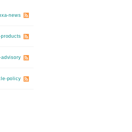
查看所有产品
moxa-news
-products
-advisory
le-policy