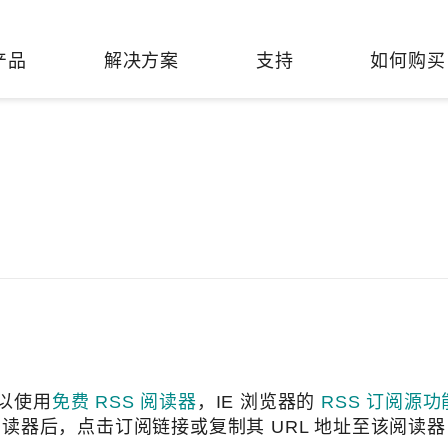
产品
解决方案
支持
如何购买
络基础设施
焦
持
们
们
工业设备联网
维修&保修
了解 Moxa
热门
交换机
造
文档
介
轨道交通
串口设备联网服务器
产品维修服务/RMA
件联系销售代表
由器
Qs
创新
油气
串口转换器
保修条款
全
有害物质合规政策
P/网桥/客户端
告
发展
智能交通
协议网关
Moxa 致力实践绿色产品政
凭借
策，确保产品和服务全面符合
经验
/路由器/调制解调器
廊
可证管理
机场
USB 转串口转换器/USB 集线
国际绿色产品规范。
的长
器
接口转换器
命周期管理政策
值观与行为准则
了解更多
了
多串口卡
可以使用
免费 RSS 阅读器
，IE 浏览器的
RSS 订阅源功
理软件
展
知
 阅读器后，点击订阅链接或复制其 URL 地址至该阅读
控制器和远程 I/O