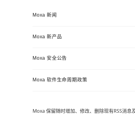
安全远
新闻与
您仍需
时间敏感
网络安
Moxa 新闻
单对以太
Moxa 新产品
Moxa 安全公告
Moxa 软件生命周期政策
Moxa 保留随时增加、修改、删除现有RSS消