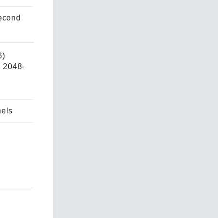
second
6)
, 2048-
nels