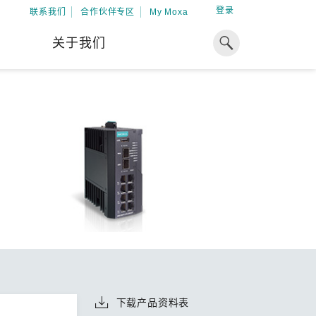
登录
联系我们
合作伙伴专区
My Moxa
关于我们
焦点
工业计算
资源
x86 计算机
下载中心
ARM 架构计算机
案例
球专业经验，助力储能出海
加入 Moxa
工业平板计算机
专家观点
我们因优秀的员工而成长，因
在全球能源领域深耕超过 15 年的专业
共同的追求而凝聚。
，Moxa 致力于成为中国企业值得信赖
IIoT 网关
视频中心
期合作伙伴，助力出海成功。
了解更多
系统软件
解更多
下载产品资料表