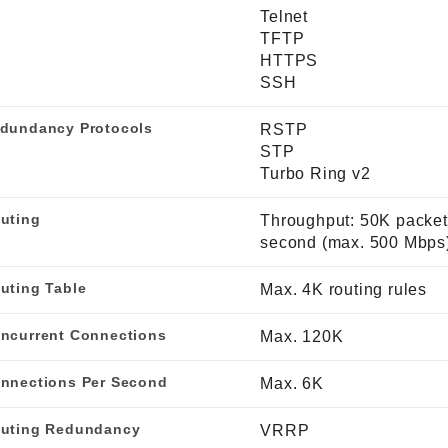
Telnet
TFTP
HTTPS
SSH
dundancy Protocols
RSTP
STP
Turbo Ring v2
uting
Throughput: 50K packet
second (max. 500 Mbps
uting Table
Max. 4K routing rules
ncurrent Connections
Max. 120K
nnections Per Second
Max. 6K
uting Redundancy
VRRP