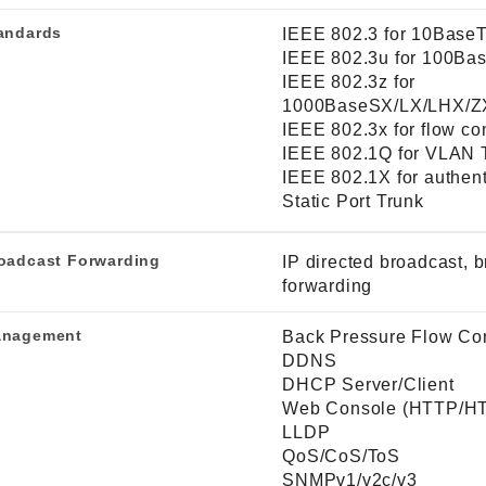
andards
IEEE 802.3 for 10Base
IEEE 802.3u for 100Ba
IEEE 802.3z for
1000BaseSX/LX/LHX/Z
IEEE 802.3x for flow con
IEEE 802.1Q for VLAN 
IEEE 802.1X for authent
Static Port Trunk
oadcast Forwarding
IP directed broadcast, 
forwarding
nagement
Back Pressure Flow Con
DDNS
DHCP Server/Client
Web Console (HTTP/H
LLDP
QoS/CoS/ToS
SNMPv1/v2c/v3