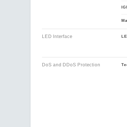
IG
Ma
LED Interface
LE
DoS and DDoS Protection
Te