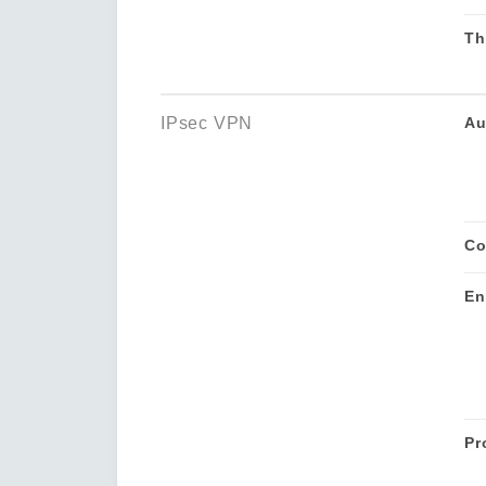
Th
IPsec VPN
Au
Co
En
Pr