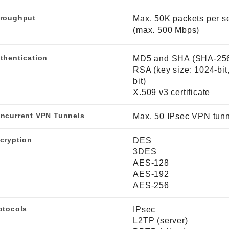
roughput
Max. 50K packets per 
(max. 500 Mbps)
thentication
MD5 and SHA (SHA-25
RSA (key size: 1024-bit
bit)
X.509 v3 certificate
ncurrent VPN Tunnels
Max. 50 IPsec VPN tun
cryption
DES
3DES
AES-128
AES-192
AES-256
otocols
IPsec
L2TP (server)