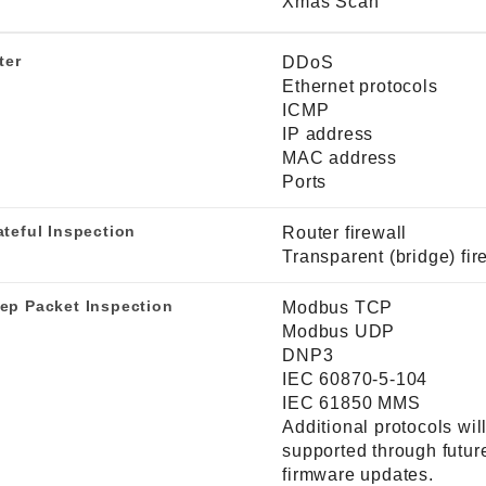
Xmas Scan
ter
DDoS
Ethernet protocols
ICMP
IP address
MAC address
Ports
ateful Inspection
Router firewall
Transparent (bridge) fir
ep Packet Inspection
Modbus TCP
Modbus UDP
DNP3
IEC 60870-5-104
IEC 61850 MMS
Additional protocols wil
supported through futur
firmware updates.