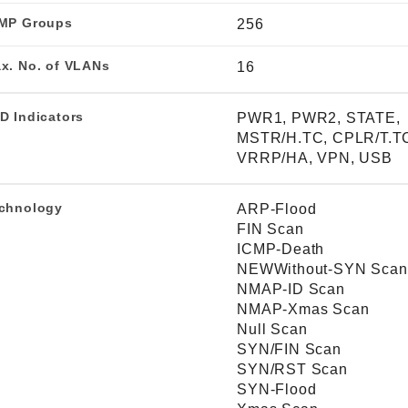
MP Groups
256
x. No. of VLANs
16
D Indicators
PWR1, PWR2, STATE,
MSTR/H.TC, CPLR/T.T
VRRP/HA, VPN, USB
chnology
ARP-Flood
FIN Scan
ICMP-Death
NEWWithout-SYN Scan
NMAP-ID Scan
NMAP-Xmas Scan
Null Scan
SYN/FIN Scan
SYN/RST Scan
SYN-Flood