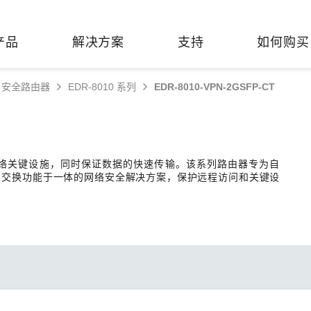
产品
解决方案
支持
如何购买
安全路由器
EDR-8010 系列
EDR-8010-VPN-2GSFP-CT
络基础设施
焦
持
们
们
工业设备联网
维修&保修
了解 Moxa
热门
交换机
造
文档
介
轨道交通
串口设备联网服务器
产品维修服务/RMA
件联系销售代表
层网络关键设施，同时保证数据的快速传输。该系列路由器专为自
由器
Qs
创新
油气
串口转换器
保修条款
全
层交换功能于一体的网络安全解决方案，保护远程访问和关键设
有害物质合规政策
P/网桥/客户端
告
发展
智能交通
协议网关
Moxa 致力实践绿色产品政
凭借
策，确保产品和服务全面符合
经验
/路由器/调制解调器
廊
可证管理
机场
USB 转串口转换器/USB 集线
国际绿色产品规范。
的长
器
接口转换器
命周期管理政策
值观与行为准则
了解更多
了
多串口卡
理软件
展
知
控制器和远程 I/O