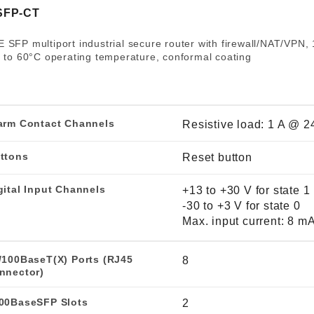
程访问
活动
联系我们
其他帮助？
SFP-CT
OPC UA 软件
网络 (TSN)
5G 专网
全产品
SFP multiport industrial secure router with firewall/NAT/VPN,
网 (SPE)
Ethernet-APL
0 to 60°C operating temperature, conformal coating
arm Contact Channels
Resistive load: 1 A @ 
ttons
Reset button
gital Input Channels
+13 to +30 V for state 1
-30 to +3 V for state 0
Max. input current: 8 m
/100BaseT(X) Ports (RJ45
8
nnector)
00BaseSFP Slots
2