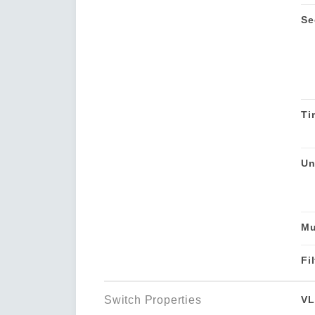
Se
Ti
Un
Mu
Fil
Switch Properties
VL