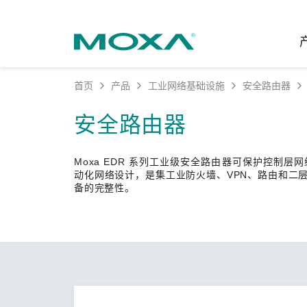
首页
产品
工业网络基础设施
安全路由器
工业网
行业聚
产品支
联系我
关于我
安全路由器
以太网
智能制
软件&
公司简
邮
Moxa EDR 系列工业级安全路由器可保护控制
安全路
电力
产品 FA
缘起与
动化网络设计，是集工业防火墙、VPN、路由和二
备的完整性。
无线 A
海事
安全公
可持续
蜂窝网关
综合管
软件许
政策
以太网
产品生
核心价
网络管
职业发
技术新