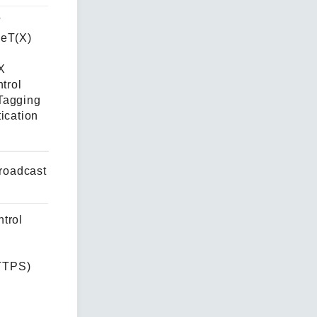
T
seT(X)
X
trol
Tagging
ication
broadcast
trol
TTPS)