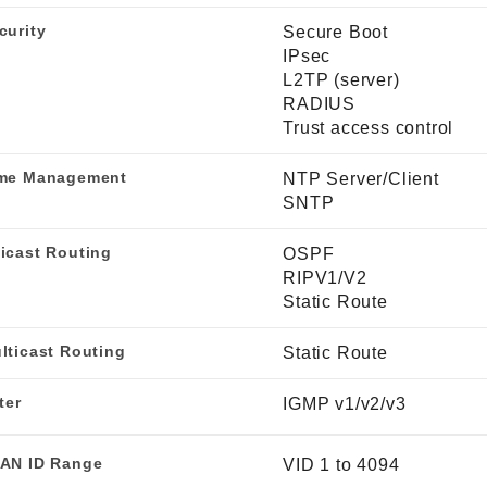
curity
Secure Boot
IPsec
L2TP (server)
RADIUS
Trust access control
me Management
NTP Server/Client
SNTP
icast Routing
OSPF
RIPV1/V2
Static Route
lticast Routing
Static Route
ter
IGMP v1/v2/v3
AN ID Range
VID 1 to 4094