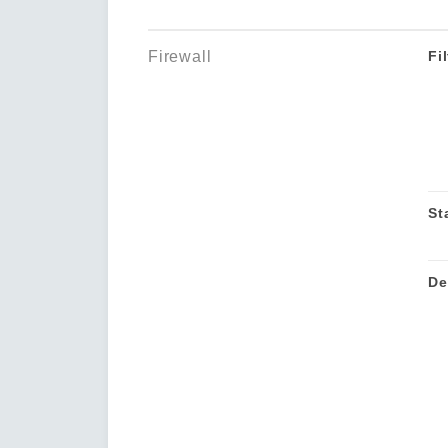
Firewall
Fil
St
De