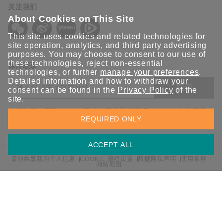
关注我们
About Cookies on This Site
This site uses cookies and related technologies for
site operation, analytics, and third party advertising
purposes. You may choose to consent to our use of
these technologies, reject non-essential
保持联系
technologies, or further
manage your preferences
.
Detailed information and how to withdraw your
提交
consent can be found in the
Privacy Policy
of the
site.
欢迎注册，获取 Moxa 解决方案的最新资讯。Moxa 充分尊重
REQUIRED ONLY
您的隐私，绝不会透露您的邮箱信息。
ACCEPT ALL
请勿共享我的个人信息
COOKIE 偏好设置
数据隐私声明
使用条款
网站地图
© 2026 Moxa 中国 | 保留所有权利。
沪公网安备 31010502001470号
沪ICP备16008714号-1
中国 / 简体中文