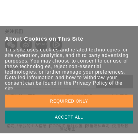
关注我们
About Cookies on This Site
This site uses cookies and related technologies for
site operation, analytics, and third party advertising
purposes. You may choose to consent to our use of
these technologies, reject non-essential
保持联系
technologies, or further
manage your preferences
.
Detailed information and how to withdraw your
提交
consent can be found in the
Privacy Policy
of the
site.
欢迎注册，获取 Moxa 解决方案的最新资讯。Moxa 充分尊重
REQUIRED ONLY
您的隐私，绝不会透露您的邮箱信息。
ACCEPT ALL
请勿共享我的个人信息
COOKIE 偏好设置
数据隐私声明
使用条款
网站地图