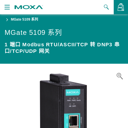
MGate 5109 系列
产品
MGate 5109 系列
解决方案
查看询价
1 端口 Modbus RTU/ASCII/TCP 转 DNP3 串
支持
口/TCP/UDP 网关
如何购买
关于我们
联系我们
合作伙伴专区
My Moxa