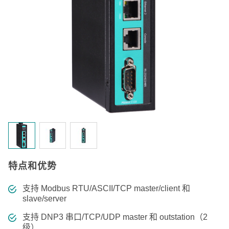
特点和优势
支持 Modbus RTU/ASCII/TCP master/client 和
slave/server
支持 DNP3 串口/TCP/UDP master 和 outstation（2
级）