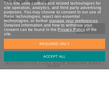
This site uses cookies and related technologies for
site operation, analytics, and third party advertising
purposes. You may choose to consent to our use of
these technologies, reject non-essential
保持联系
technologies, or further
manage your preferences
.
Detailed information and how to withdraw your
提交
consent can be found in the
Privacy Policy
of the
site.
欢迎注册，获取 Moxa 解决方案的最新资讯。Moxa 充分尊重
REQUIRED ONLY
您的隐私，绝不会透露您的邮箱信息。
ACCEPT ALL
请勿共享我的个人信息
COOKIE 偏好设置
数据隐私声明
使用条款
网站地图
© 2026 Moxa 中国 | 保留所有权利。
沪公网安备 31010502001470号
沪ICP备16008714号-1
中国 / 简体中文